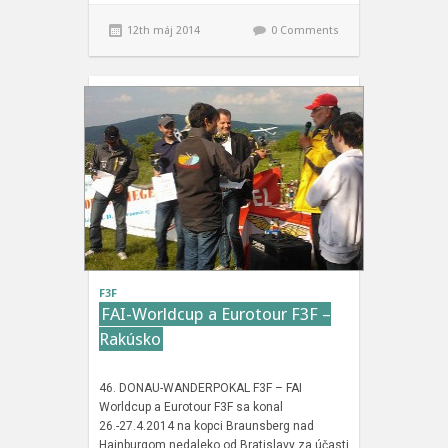
12th máj 2014
0 Comments
F3F
FAI-Worldcup a Eurotour F3F –
Rakúsko
46. DONAU-WANDERPOKAL F3F – FAI
Worldcup a Eurotour F3F sa konal
26.-27.4.2014 na kopci Braunsberg nad
Hainburgom nedaleko od Bratislavy za účasti