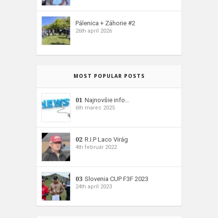
Pálenica + Záhorie #2
26th apríl 2026
MOST POPULAR POSTS
01
Najnovšie info…
6th marec 2025
02
R.I.P Laco Virág
4th február 2022
03
Slovenia CUP F3F 2023
24th apríl 2023