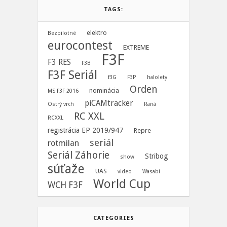
TAGS:
elektro
Bezpilotné
eurocontest
EXTREME
F3F
F3 RES
F3B
F3F Seriál
f3G
F3P
halolety
Orden
nominácia
MS F3F 2016
piCAMtracker
Ostrý vrch
Raná
RC XXL
RCXXL
registrácia EP 2019/947
Repre
seriál
rotmilan
Seriál Záhorie
Stribog
show
súťaže
UAS
video
Wasabi
World Cup
WCH F3F
CATEGORIES