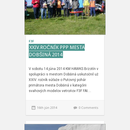
F3F
XXIV.ROČNÍK PPP MESTA
DOBŠINÁ 2014
V sobotu 14.júna 2014 KM HAWKS Brzotín v
spolupráci s mestom Dobšiná uskutočnil už
XXIV. ročník súťaže o Putovný pohár
primátora mesta Dobšiná v kategórii
svahových modelov vetroňov F3F FAI….
16th jún 2014
0 Comments