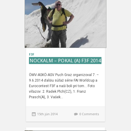
F3F
NOCKALM – POKAL (A) F3F 2014
ÖMV-ASKÖ-ASV Puch Graz organizoval 7. –
9.6.2014 ďalšiu súťaž série FAI Worldcup a
Eurocontest F3F a naši boli pri tom… Foto
víťazov: 2. Radek Plch(CZ), 1. Franz
Prasch(A), 3. Vašek…
15th jún 2014
0 Comments