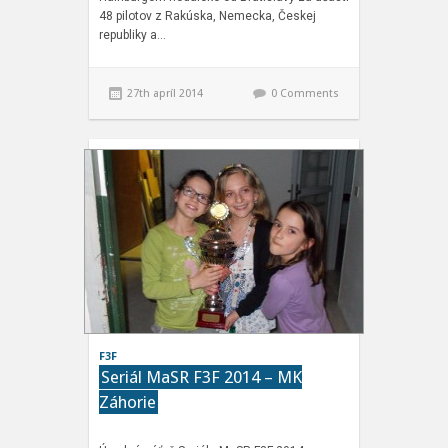
48 pilotov z Rakúska, Nemecka, Českej
republiky a…
27th apríl 2014
0 Comments
F3F
Seriál MaSR F3F 2014 – MK
Záhorie