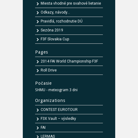
Miesta vhodné pre svahové lietanie
Odkazy, návody...
Pravidlá, rozhodnutie DÚ
Sezóna 2019
F3F Slovakia Cup
Pages
2014 FAI World Championship F3F
Roll Drive
Počasie
SHMU - meteogram 3 dni
Organizations
CONTEST EUROTOUR
F3X Vault – výsledky
FAI
LERMAS