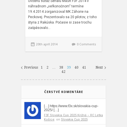
Úvodnú súťaž Seriálu MaSR F3F 2014 v
náhradnom „veľkonočnom“ termíne
19.4.2014 zorganizoval MK Záhorie na
Peckovej. Prezentovalo sa 20 pilotov, z toho
štyria z Rakúska. Počasie si zase trochu
zašpásovalo…
20th apríl 2014
0 Comments
Previous
1
2
…
38
39
40
41
Next
42
ČERSTVÉ KOMENTÁRE
[…] https://www.f3x.sk/slovakia-cup-
2025/ […]
F3F Slovakia Cup 2025 Križná – RC Letka
Košice
: on
Slovakia Cup 2025