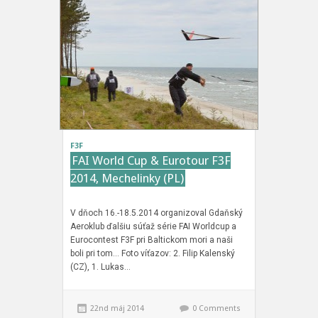
F3F
FAI World Cup & Eurotour F3F
2014, Mechelinky (PL)
V dňoch 16.-18.5.2014 organizoval Gdaňský
Aeroklub ďalšiu súťaž série FAI Worldcup a
Eurocontest F3F pri Baltickom mori a naši
boli pri tom… Foto víťazov: 2. Filip Kalenský
(CZ), 1. Lukas…
22nd máj 2014
0 Comments