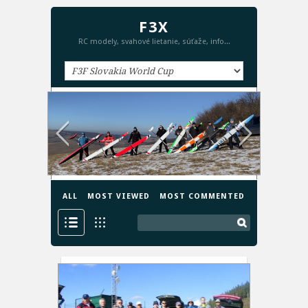
F3X
RC modely, svahové lietanie, súťaže, info...
ALL
MOST VIEWED
MOST COMMENTED