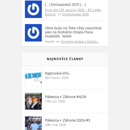
[…] Donaupokal 2025 […]
Prvé dve F3F sezóny 2025 – RC Letka
Košice
: on
Donaupokal 2025
Oline budu na Tebe vždy vzpomínat
jako na čestného chlapa Pana
modeláře. Vašek
Vašek: on
Smutná správa z Holíča…
NAJNOVŠIE ČLÁNKY
Najnovšie info…
6th marec 2025
Pálenica + Záhorie #4/26
15th jún 2026
Pálenica + Záhorie 2026/#3
24th máj 2026