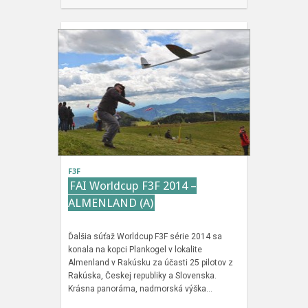
F3F
FAI Worldcup F3F 2014 –
ALMENLAND (A)
Ďalšia súťaž Worldcup F3F série 2014 sa
konala na kopci Plankogel v lokalite
Almenland v Rakúsku za účasti 25 pilotov z
Rakúska, Českej republiky a Slovenska.
Krásna panoráma, nadmorská výška…