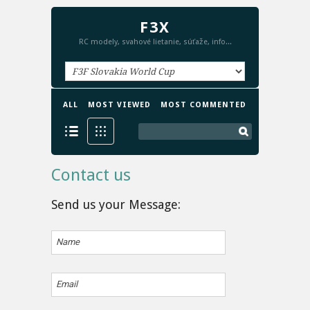
F3X
RC modely, svahové lietanie, súťaže, info...
ALL
MOST VIEWED
MOST COMMENTED
Contact us
Send us your Message:
Name
Email