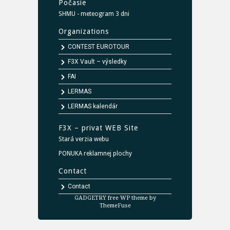
Počasie
SHMU - meteogram 3 dni
Organizations
CONTEST EUROTOUR
F3X Vault – výsledky
FAI
LERMAS
LERMAS kalendár
F3X – privat WEB Site
Stará verzia webu
PONUKA reklamnej plochy
Contact
Contact
GADGETRY free WP theme by
ThemeFuse