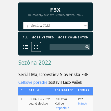
F3X
RC modely, svahové lietanie, súťaže, info...
ALL
MOST VIEWED
MOST COMMENTED
Sezóna 2022
Seriál Majstrovstiev Slovenska F3F
Celkové poradie
zostavil Laco Vašek
Č.
DÁTUM
PORIADATEĽ
LERMAS
1.
30.04.-1.5.2022
RC Letka
Info
bez výsledkov
Košice
článok
Propozície