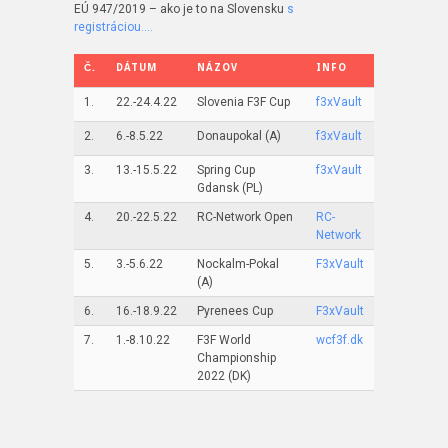
EÚ 947/2019 – ako je to na Slovensku
s
registráciou….
Č.
DÁTUM
NÁZOV
INFO
1.
22.-24.4.22
Slovenia F3F Cup
f3xVault
2.
6.-8.5.22
Donaupokal (A)
f3xVault
3.
13.-15.5.22
Spring Cup
f3xVault
Gdansk (PL)
4.
20.-22.5.22
RC-Network Open
RC-
Network
5.
3.-5.6.22
Nockalm-Pokal
F3xVault
(A)
6.
16.-18.9.22
Pyrenees Cup
F3xVault
7.
1.-8.10.22
F3F World
wcf3f.dk
Championship
2022 (DK)