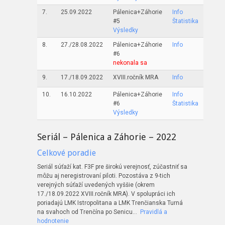
7.
25.09.2022
Pálenica+Záhorie
Info
#5
Štatistika
Výsledky
8.
27./28.08.2022
Pálenica+Záhorie
Info
#6
nekonala sa
9.
17./18.09.2022
XVIII.ročník MRA
Info
10.
16.10.2022
Pálenica+Záhorie
Info
#6
Štatistika
Výsledky
Seriál – Pálenica a Záhorie – 2022
Celkové poradie
Seriál súťaží kat. F3F pre širokú verejnosť, zúčastniť sa
môžu aj neregistrovaní piloti. Pozostáva z 9-tich
verejných súťaží uvedených vyššie (okrem
17./18.09.2022 XVIII.ročník MRA). V spolupráci ich
poriadajú LMK Istropolitana a LMK Trenčianska Turná
na svahoch od Trenčína po Senicu…
Pravidlá a
hodnotenie