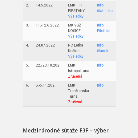
2.
14.5.2022
LMK – FF –
Info
PIEŠŤANY
štatistika
Výsledky
3.
11.-12.6.2022
MK VSŽ
Info
KOŠICE
PilotList
Výsledky
4.
24.07.2022
RC Letka
Info
Košice
článok
Výsledky
5.
22./23.10.202
LMK
Info
Istropolitana
Zrušená
6.
5.-6.11.202
LMK
Info
Trenčianska
Turná
Zrušená
Medzinárodné súťaže F3F – výber