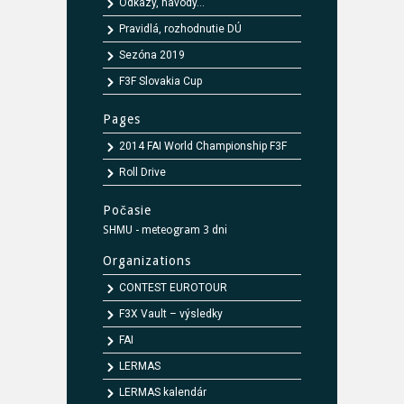
Odkazy, návody...
Pravidlá, rozhodnutie DÚ
Sezóna 2019
F3F Slovakia Cup
Pages
2014 FAI World Championship F3F
Roll Drive
Počasie
SHMU - meteogram 3 dni
Organizations
CONTEST EUROTOUR
F3X Vault – výsledky
FAI
LERMAS
LERMAS kalendár