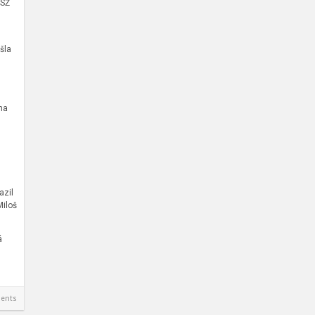
VSŽ
šla
na
azil
Miloš
á
ents