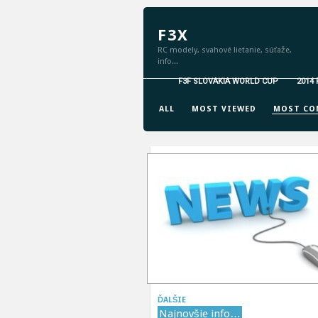
F3X
RC modely, svahové lietanie, súťaže,
info...
F3F SLOVAKIA WORLD CUP
2014
GRID VIEW
LIST VIEW
ALL
MOST VIEWED
MOST CO
ĎALŠIE
Najnovšie info…