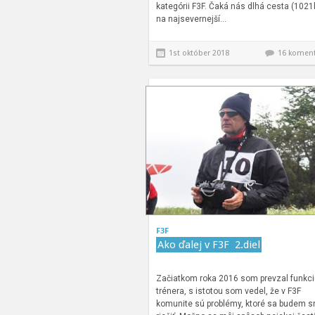
kategórii F3F. Čaká nás dlhá cesta (102
na najsevernejší…
1st október 2018
16 komen
F3F
Ako ďalej v F3F 2.diel
Začiatkom roka 2016 som prevzal funkc
trénera, s istotou som vedel, že v F3F
komunite sú problémy, ktoré sa budem s