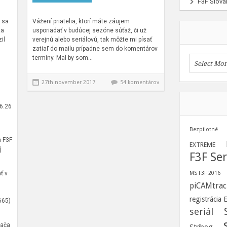
F3F Slova
 sa
Vážení priatelia, ktorí máte záujem
za
usporiadať v budúcej sezóne súťaž, či už
il
verejnú alebo seriálovú, tak môžte mi písať
zatiaľ do mailu prípadne sem do komentárov
termíny. Mal by som…
27th november 2017
54 komentárov
.6.26
Bezpilotné
á F3F
EXTREME
j
F3F Ser
ť v
MS F3F 2016
piCAMtrac
registrácia
665)
seriál
Bača