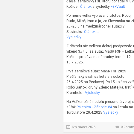
ďalšej seriálovky F3F, ktorú poriadal MK 
Košice.
Článok
a výsledky
F3xVault
Pomerne veľká výprava, 5 pilotov: Robo,
Rudo, Miloš, Ivan a ja, zo Slovenska sa zi
23.-25.5.na medzinárodnej súťaži v
Slovinsku.
Článok….
Výsledky
Z dôvodu nie celkom dobrej predpovede 
víkend 3./4.5. sa súťaž MaSR F3F – Letka
Košice presúva na náhradný termín 12-
13.7.2025.
Prvá seriálová súťaž MaSR F3F 2025 –
Piešťanský svah sa lietala v sobotu
26.4.2025 na Peckovej. Po 15 kolách zvíť
Robo Bartok, druhý Zdeno Matejka, tretí 
Kromholc.
Výsledky
Na Veľkonočnú nedeľu presunutá verejn
súťaž
Pálenica +Záhorie #4
sa lietala na
Turbulátore 20.4.2025
Výsledky
6th marec 2025
0 Comm