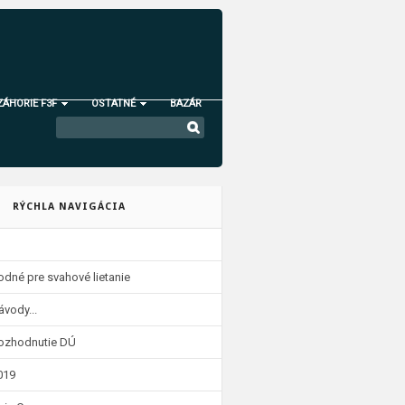
ZÁHORIE F3F
OSTATNÉ
BAZÁR
RÝCHLA NAVIGÁCIA
odné pre svahové lietanie
ávody...
 rozhodnutie DÚ
019