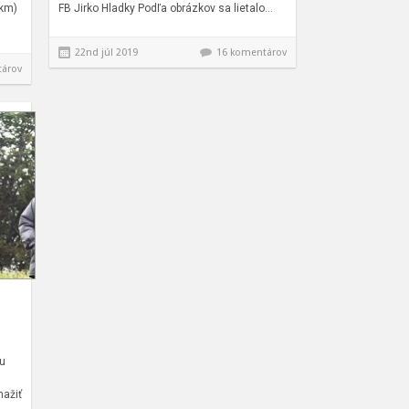
1km)
FB Jirko Hladky Podľa obrázkov sa lietalo…
22nd júl 2019
16 komentárov
tárov
iu
nažiť