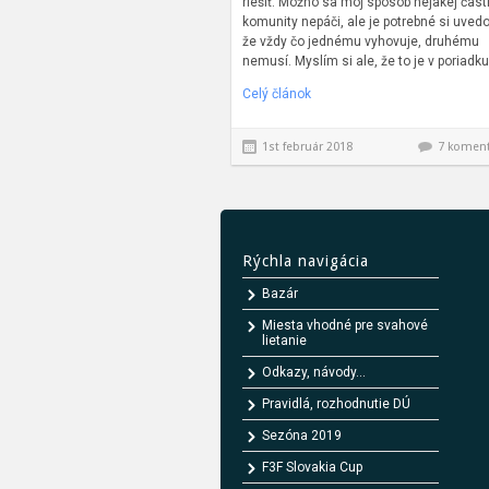
riešiť. Možno sa môj spôsob nejakej čast
komunity nepáči, ale je potrebné si uvedo
že vždy čo jednému vyhovuje, druhému
nemusí. Myslím si ale, že to je v poriadku
Celý článok
1st február 2018
7 komen
Rýchla navigácia
Bazár
Miesta vhodné pre svahové
lietanie
Odkazy, návody...
Pravidlá, rozhodnutie DÚ
Sezóna 2019
F3F Slovakia Cup