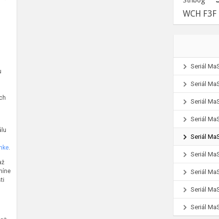
Stribog
WCH F3F
Seriál Ma
u
Seriál Ma
lch
Seriál Ma
Seriál Ma
álu
Seriál Ma
nke
.
Seriál Ma
až
míne
Seriál Ma
ti
Seriál Ma
Seriál Ma