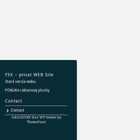
F3X – privat WEB Site
Stará verzia webu
PONUKA reklamnej plochy
Contact
Contact
GADGETRY free WP theme by
ThemeFuse