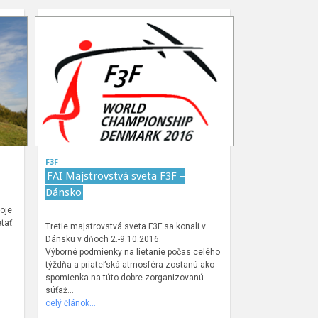
F3F
FAI Majstrovstvá sveta F3F –
Dánsko
oje
tať
Tretie majstrovstvá sveta F3F sa konali v
Dánsku v dňoch 2.-9.10.2016.
Výborné podmienky na lietanie počas celého
týždňa a priateľská atmosféra zostanú ako
spomienka na túto dobre zorganizovanú
súťaž…
celý článok…