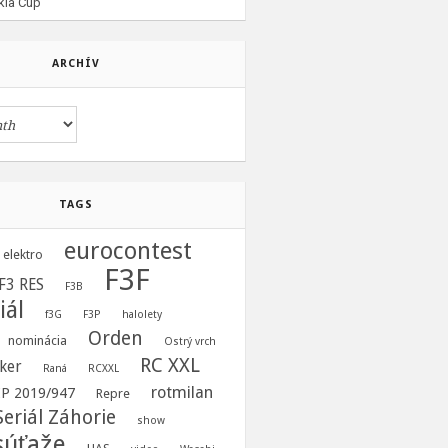
kia Cup
ARCHÍV
TAGS
eurocontest
elektro
F3F
F3 RES
F3B
iál
f3G
F3P
halolety
Orden
nominácia
Ostrý vrch
RC XXL
ker
Raná
RCXXL
rotmilan
 EP 2019/947
Repre
Seriál Záhorie
show
súťaže