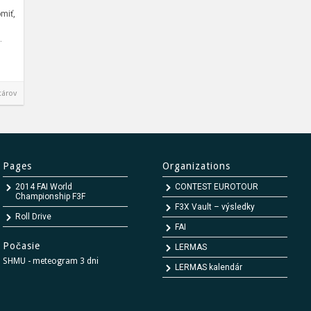
i
miť,
.
tárov
Pages
Organizations
2014 FAI World
CONTEST EUROTOUR
Championship F3F
F3X Vault – výsledky
Roll Drive
FAI
Počasie
LERMAS
SHMU - meteogram 3 dni
LERMAS kalendár