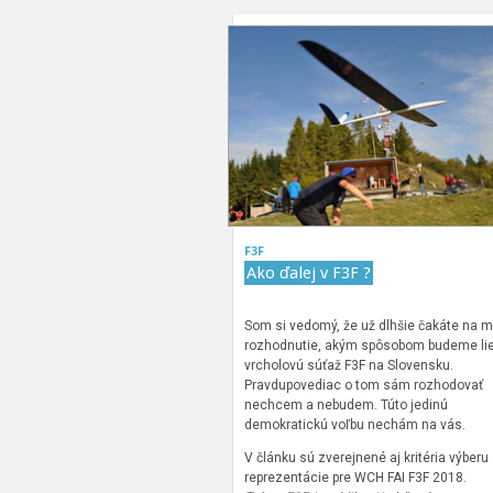
F3F
Ako ďalej v F3F ?
Som si vedomý, že už dlhšie čakáte na m
rozhodnutie, akým spôsobom budeme lie
vrcholovú súťaž F3F na Slovensku.
Pravdupovediac o tom sám rozhodovať
nechcem a nebudem. Túto jedinú
demokratickú voľbu nechám na vás.
V článku sú zverejnené aj kritéria výberu
reprezentácie pre WCH FAI F3F 2018.