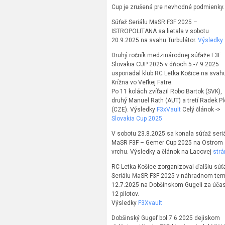
Cup je zrušená pre nevhodné podmienky.
Súťaž Seriálu MaSR F3F 2025 –
ISTROPOLITANA sa lietala v sobotu
20.9.2025 na svahu Turbulátor.
Výsledky
Druhý ročník medzinárodnej súťaže F3F
Slovakia CUP 2025 v dňoch 5.-7.9.2025
usporiadal klub RC Letka Košice na svah
Krížna vo Veľkej Fatre.
Po 11 kolách zvíťazil Robo Bartok (SVK),
druhý Manuel Rath (AUT) a tretí Radek P
(CZE). Výsledky
F3xVault
Celý článok ->
Slovakia Cup 2025
V sobotu 23.8.2025 sa konala súťaž seri
MaSR F3F – Gemer Cup 2025 na Ostrom
vrchu. Výsledky a článok na Lacovej
strá
RC Letka Košice zorganizoval ďalšiu súť
Seriálu MaSR F3F 2025 v náhradnom ter
12.7.2025 na Dobšinskom Gugeli za účas
12 pilotov.
Výsledky
F3Xvault
Dobšinský Gugeľ bol 7.6.2025 dejiskom