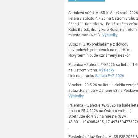
Seriálová súťaž MaSR Košický svah 2026
lietala v sobotu 4.7.26 na Ostrom vrchu 
účasti 11-tich pilotov. Po 16 kolách zvíťaz
Robo Bartók, druhý Fero Ruisl, na treťom
mieste Ivan Svetlík.
Výsledky
Súťaž P+Z #6 prekladáme z dôvodu
nevhodných podmienok na neurčito…
Nový termín bude oznámený neskôr.
Pálenica +Záhorie #4/2026 sa lietala 14
na Ostrom vrchu.
Výsledky
Link na stránku
Seriálu P+Z 2026
V sobotu 23.5.26 sa lietala ďalšia verejn
súťaž „Pálenica + Záhorie #3 na Peckove
Výsledky
Pálenica + Záhorie #2/2026 sa bude lieta
sobotu 25.4.2026 na Ostrom vrchu :-).
Stretnutie do 9:30 na mieste (GSM:
48.80111349054605, 17.497153477697
.
Posledná súťaž Seriálu MaSR F3F 2025 