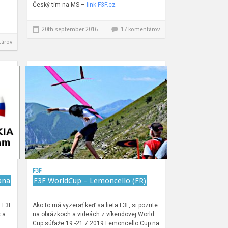
Český tím na MS –
link F3F.cz
20th september 2016
17 komentárov
tárov
F3F
ana
F3F WorldCup – Lemoncello (FR)
a F3F
Ako to má vyzerať keď sa lieta F3F, si pozrite
 a
na obrázkoch a videách z víkendovej World
Cup súťaže 19.-21.7.2019 Lemoncello Cup na