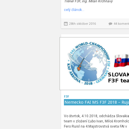
Tréner F3F, ing. Milan Krchňavý
celý článok…
28th október 2016
44 komen
F3F
Nemecko FAI MS F3F 2018 – Ruj
Vo štvrtok, 4.10.2018, odchádza Slovaki
team v zložení Ľubo Ivan, Miloš Kromholc
Fero Ruisl na 4.Majstrovstvá sveta FAI v