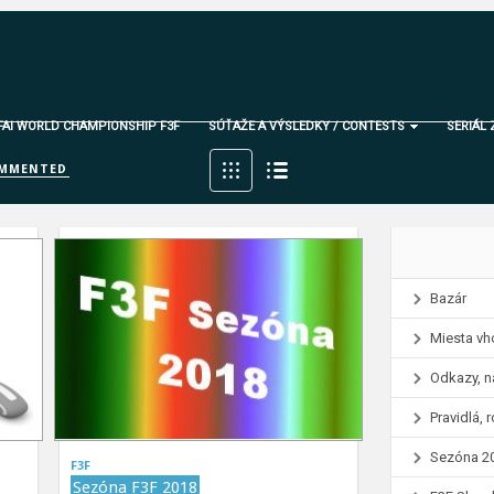
 FAI WORLD CHAMPIONSHIP F3F
SÚŤAŽE A VÝSLEDKY / CONTESTS
SERIÁL 
MMENTED
Bazár
Miesta vh
Odkazy, n
Pravidlá,
Sezóna 2
F3F
Sezóna F3F 2018