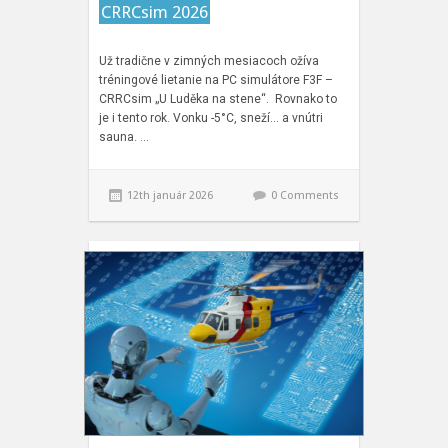
CRRCsim 2026
Už tradične v zimných mesiacoch ožíva
tréningové lietanie na PC simulátore F3F –
CRRCsim „U Luděka na stene“. Rovnako to
je i tento rok. Vonku -5°C, sneží… a vnútri
sauna. …
12th január 2026
0 Comments