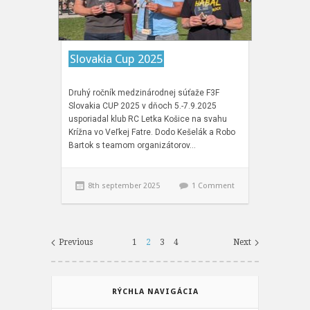
Slovakia Cup 2025
Druhý ročník medzinárodnej súťaže F3F
Slovakia CUP 2025 v dňoch 5.-7.9.2025
usporiadal klub RC Letka Košice na svahu
Krížna vo Veľkej Fatre. Dodo Kešelák a Robo
Bartok s teamom organizátorov…
8th september 2025
1 Comment
Previous
1
2
3
4
Next
RÝCHLA NAVIGÁCIA