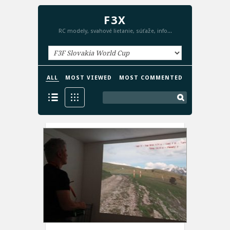
F3X
RC modely, svahové lietanie, súťaže, info...
ALL
MOST VIEWED
MOST COMMENTED