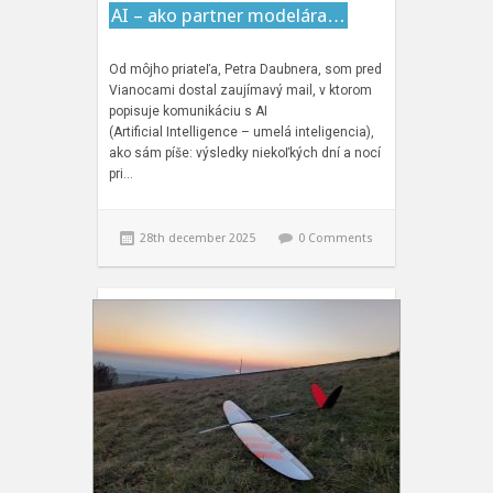
AI – ako partner modelára…
Od môjho priateľa, Petra Daubnera, som pred
Vianocami dostal zaujímavý mail, v ktorom
popisuje komunikáciu s AI
(Artificial Intelligence – umelá inteligencia),
ako sám píše: výsledky niekoľkých dní a nocí
pri…
28th december 2025
0 Comments