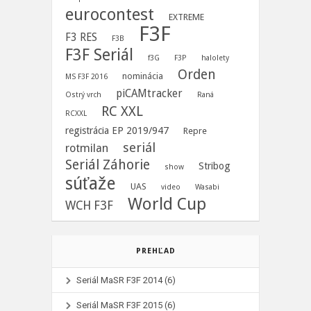
eurocontest
EXTREME
F3F
F3 RES
F3B
F3F Seriál
f3G
F3P
halolety
Orden
nominácia
MS F3F 2016
piCAMtracker
Ostrý vrch
Raná
RC XXL
RCXXL
registrácia EP 2019/947
Repre
seriál
rotmilan
Seriál Záhorie
Stribog
show
súťaže
UAS
video
Wasabi
World Cup
WCH F3F
PREHĽAD
Seriál MaSR F3F 2014
(6)
Seriál MaSR F3F 2015
(6)