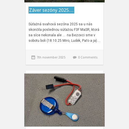
Záver sezóny 2025…
Súťažná svahová sezóna 2025 sa u nás
skončila poslednou súťažou F3F MaSR, ktorá
sa síce nekonala ale … na Bezovci sme v
sobotu boli (18.10.25 Miro, Luděk, Paľo a ja)….
7th november 2025
0 Comments