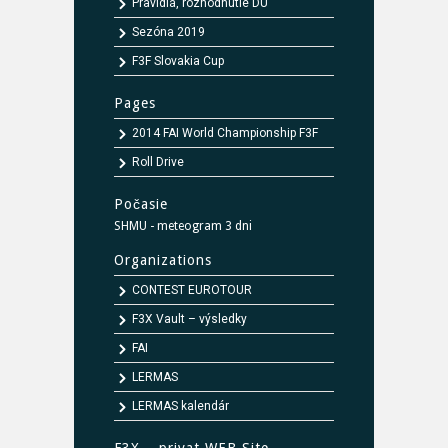
Pravidlá, rozhodnutie DÚ
Sezóna 2019
F3F Slovakia Cup
Pages
2014 FAI World Championship F3F
Roll Drive
Počasie
SHMU - meteogram 3 dni
Organizations
CONTEST EUROTOUR
F3X Vault – výsledky
FAI
LERMAS
LERMAS kalendár