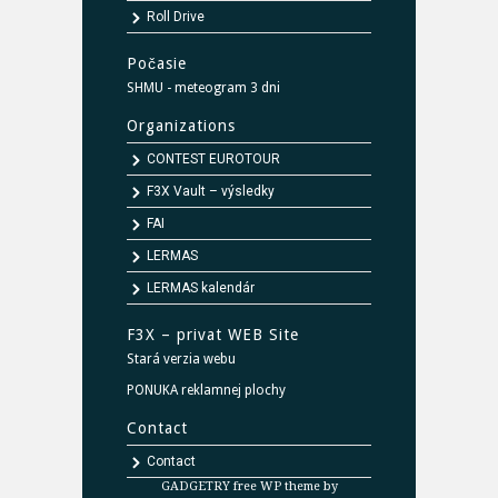
Roll Drive
Počasie
SHMU - meteogram 3 dni
Organizations
CONTEST EUROTOUR
F3X Vault – výsledky
FAI
LERMAS
LERMAS kalendár
F3X – privat WEB Site
Stará verzia webu
PONUKA reklamnej plochy
Contact
Contact
GADGETRY free WP theme by