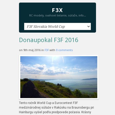
F3X
RC modely, svahové lietanie, súťaže, info...
Donaupokal F3F 2016
on 9th máj 2016 in
F3F
with
0 comments
Tento ročník World Cup a Eurocontest F3F
medzinárodnej súťaže v Rakúsku na Braunsbergu pri
Hainburgu vyšiel podľa predpovede počasia. Krásny