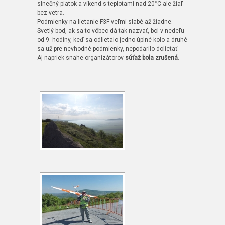
slnečný piatok a víkend s teplotami nad 20°C ale žiaľ
bez vetra.
Podmienky na lietanie F3F veľmi slabé až žiadne.
Svetlý bod, ak sa to vôbec dá tak nazvať, bol v nedeľu
od 9. hodiny, keď sa odlietalo jedno úplné kolo a druhé
sa už pre nevhodné podmienky, nepodarilo dolietať.
Aj napriek snahe organizátorov
súťaž bola zrušená
.