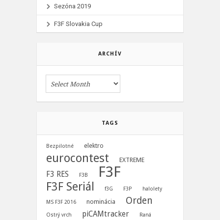
Sezóna 2019
F3F Slovakia Cup
ARCHÍV
TAGS
elektro
Bezpilotné
eurocontest
EXTREME
F3F
F3 RES
F3B
F3F Seriál
f3G
F3P
halolety
Orden
nominácia
MS F3F 2016
piCAMtracker
Ostrý vrch
Raná