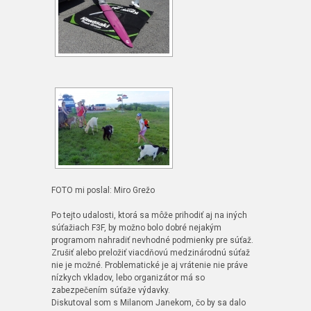
FOTO mi poslal: Miro Grežo
Po tejto udalosti, ktorá sa môže prihodiť aj na iných
súťažiach F3F, by možno bolo dobré nejakým
programom nahradiť nevhodné podmienky pre súťaž.
Zrušiť alebo preložiť viacdňovú medzinárodnú súťaž
nie je možné. Problematické je aj vrátenie nie práve
nízkych vkladov, lebo organizátor má so
zabezpečením súťaže výdavky.
Diskutoval som s Milanom Janekom, čo by sa dalo