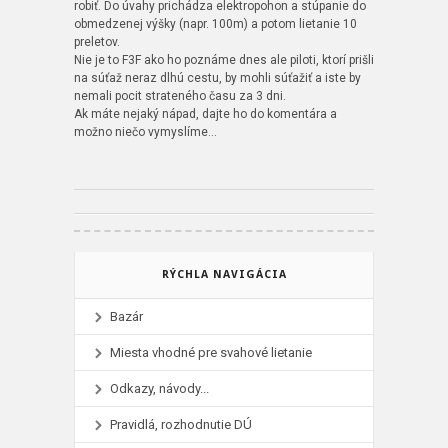
robiť. Do úvahy prichádza elektropohon a stúpanie do
obmedzenej výšky (napr. 100m) a potom lietanie 10
preletov.
Nie je to F3F ako ho poznáme dnes ale piloti, ktorí prišli
na súťaž neraz dlhú cestu, by mohli súťažiť a iste by
nemali pocit strateného času za 3 dni.
Ak máte nejaký nápad, dajte ho do komentára a
možno niečo vymyslíme…
RÝCHLA NAVIGÁCIA
Bazár
Miesta vhodné pre svahové lietanie
Odkazy, návody...
Pravidlá, rozhodnutie DÚ