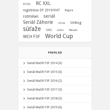
RC XXL
RCXXL
registrácia EP 2019/947
Repre
seriál
rotmilan
Seriál Záhorie
Stribog
show
súťaže
UAS
video
Wasabi
World Cup
WCH F3F
PREHĽAD
Seriál MaSR F3F 2014
(6)
Seriál MaSR F3F 2015
(6)
Seriál MaSR F3F 2016
(2)
Seriál MaSR F3F 2017
(5)
Seriál MaSR F3F 2018
(3)
Seriál MaSR F3F 2019
(6)