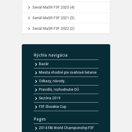
Seriál MaSR F3F 2020
(4)
Seriál MaSR F3F 2021
(3)
Seriál MaSR F3F 2022
(2)
Rýchla navigácia
Bazár
Miesta vhodné pre svahové lietanie
Odkazy, návody...
Pravidlá, rozhodnutie DÚ
Sezóna 2019
F3F Slovakia Cup
Pages
2014 FAI World Championship F3F