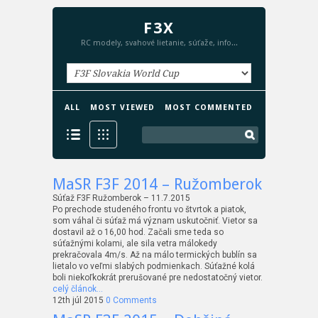
F3X
RC modely, svahové lietanie, súťaže, info...
ALL
MOST VIEWED
MOST COMMENTED
MaSR F3F 2014 – Ružomberok
Súťaž F3F Ružomberok – 11.7.2015
Po prechode studeného frontu vo štvrtok a piatok,
som váhal či súťaž má význam uskutočniť. Vietor sa
dostavil až o 16,00 hod. Začali sme teda so
súťažnými kolami, ale sila vetra málokedy
prekračovala 4m/s. Až na málo termických bublín sa
lietalo vo veľmi slabých podmienkach. Súťažné kolá
boli niekoľkokrát prerušované pre nedostatočný vietor.
celý článok…
12th júl 2015
0 Comments