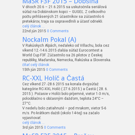
MaSR F3F 2015 – Dobšiná
V dňoch 20.6 – 21.6.2015 sa uskutočnila seriálová
súťaž na Dobšinskom kopci – GUGEĽ. Z celkového
počtu prihlásených 21 účastníkov sa zúčastnilo 6
pretekárov, traja sa ospravedlnili a účasť odriekli.
celý článok …
22nd jún 2015
0 Comments
Nockalm Pokal (A)
V Rakúskych Alpách, neďaleko od Villachu, bola cez
víkend 12.-14.6.2015 ďalšia súťaž Eurocontest a
World Cup F3F. Zúčastnilo sa 26 pilotov z Českej
republiky, Maďarska, Nemecka, Rakúska a Slovenska.
čítať celý článok
15th jún 2015
0 Comments
RC-XXL Holíč a Častá
Cez víkend 27.-28.6 2015 sa konala dvojsúťaž
kategórie RC-XXL Holíč ( 27.6.2015 ) a Častá ( 28. 6.
2015 ). Počasie v Holíči bolo príjemné, vietor 1-3 m/s,
polooblačno s občasným dažďom, teplota 24°C –
27°C.
V nedeľu bolo zatiahnuté – pod mrakom, vietor 5-6
m/s. Po krátkom daždi (okolo 14-tej) sa začalo
vyjasňovať.
celý článok …
3rd jún 2015
0 Comments