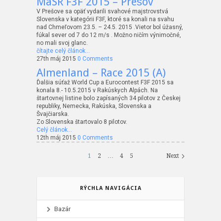
MaSR F3F 2015 – Prešov
V Prešove sa opäť vydarili svahové majstrovstvá
Slovenska v kategórii F3F, ktoré sa konali na svahu
nad Chmeľovom 23.5. – 24.5. 2015 .Vietor bol úžasný,
fúkal sever od 7 do 12 m/s . Možno ničím výnimočné,
no mali svoj glanc.
čítajte celý článok…
27th máj 2015
0 Comments
Almenland – Race 2015 (A)
Ďalšia súťaž World Cup a Eurocontest F3F 2015 sa
konala 8.- 10.5.2015 v Rakúskych Alpách. Na
štartovnej listine bolo zapísaných 34 pilotov z Českej
republiky, Nemecka, Rakúska, Slovenska a
Švajčiarska.
Zo Slovenska štartovalo 8 pilotov.
Celý článok…
12th máj 2015
0 Comments
1
2
…
4
5
Next
RÝCHLA NAVIGÁCIA
Bazár