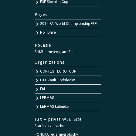
F3F Slovakia Cup
Pages
2014 FAI World Championship F3F
Roll Drive
Počasie
SHMU - meteogram 3 dni
Organizations
CONTEST EUROTOUR
F3X Vault – výsledky
FAI
LERMAS
LERMAS kalendár
F3X – privat WEB Site
Stará verzia webu
PONUKA reklamnej plochy