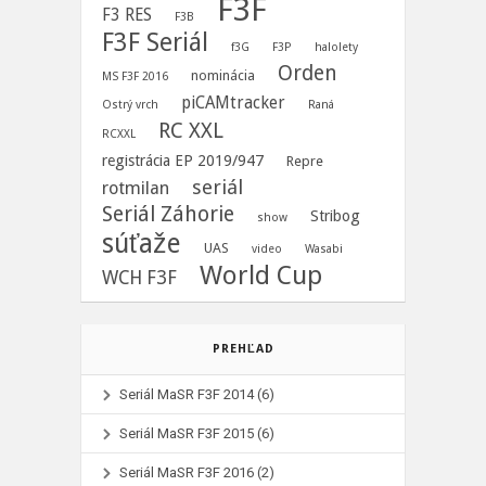
F3F
F3 RES
F3B
F3F Seriál
f3G
F3P
halolety
Orden
nominácia
MS F3F 2016
piCAMtracker
Ostrý vrch
Raná
RC XXL
RCXXL
registrácia EP 2019/947
Repre
seriál
rotmilan
Seriál Záhorie
Stribog
show
súťaže
UAS
video
Wasabi
World Cup
WCH F3F
PREHĽAD
Seriál MaSR F3F 2014
(6)
Seriál MaSR F3F 2015
(6)
Seriál MaSR F3F 2016
(2)