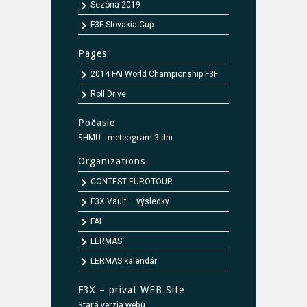
Sezóna 2019
F3F Slovakia Cup
Pages
2014 FAI World Championship F3F
Roll Drive
Počasie
SHMU - meteogram 3 dni
Organizations
CONTEST EUROTOUR
F3X Vault – výsledky
FAI
LERMAS
LERMAS kalendár
F3X – privat WEB Site
Stará verzia webu