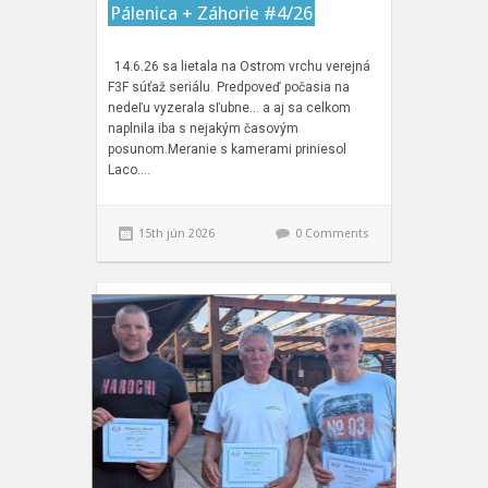
Pálenica + Záhorie #4/26
14.6.26 sa lietala na Ostrom vrchu verejná
F3F súťaž seriálu. Predpoveď počasia na
nedeľu vyzerala sľubne… a aj sa celkom
naplnila iba s nejakým časovým
posunom.Meranie s kamerami priniesol
Laco….
15th jún 2026
0 Comments