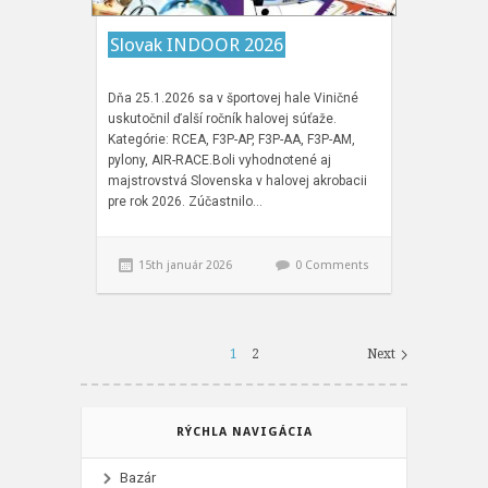
Slovak INDOOR 2026
Dňa 25.1.2026 sa v športovej hale Viničné
uskutočnil ďalší ročník halovej súťaže.
Kategórie: RCEA, F3P-AP, F3P-AA, F3P-AM,
pylony, AIR-RACE.Boli vyhodnotené aj
majstrovstvá Slovenska v halovej akrobacii
pre rok 2026. Zúčastnilo…
15th január 2026
0 Comments
1
2
Next
RÝCHLA NAVIGÁCIA
Bazár