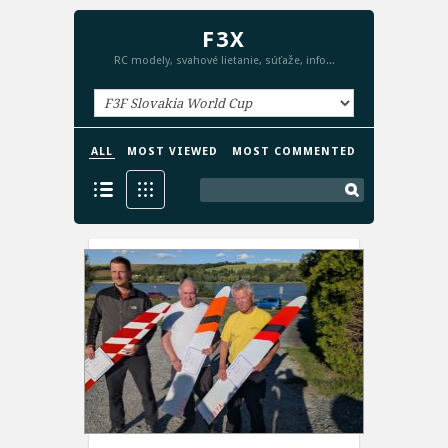
F3X
RC modely, svahové lietanie, súťaže, info...
ALL
MOST VIEWED
MOST COMMENTED