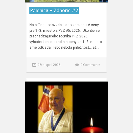
Pálenica + Záhorie #2
Na brífingu odovzdal Laco zabudnuté ceny
pre 1.-3. miesto z PaZ #5/2026. Ukončenie
prechádzajúceho ročníka P+Z 2025,
vyhodnotenie poradia a ceny za 1.-3. miesto
sme odkladali lebo nebola príležitosť… až…
26th apríl 2026
0 Comments