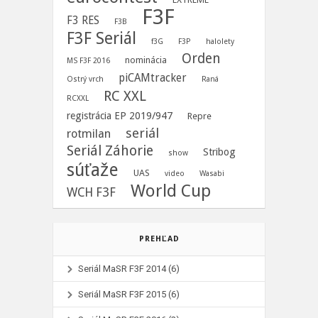
F3F
F3 RES
F3B
F3F Seriál
f3G
F3P
halolety
Orden
nominácia
MS F3F 2016
piCAMtracker
Ostrý vrch
Raná
RC XXL
RCXXL
registrácia EP 2019/947
Repre
seriál
rotmilan
Seriál Záhorie
Stribog
show
súťaže
UAS
video
Wasabi
World Cup
WCH F3F
PREHĽAD
Seriál MaSR F3F 2014
(6)
Seriál MaSR F3F 2015
(6)