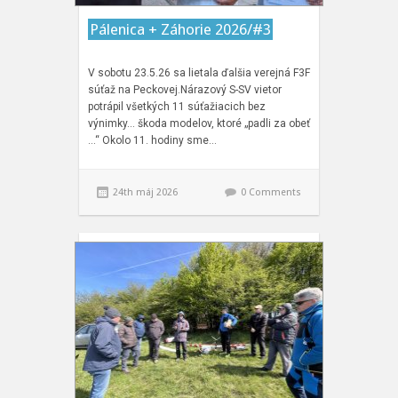
Pálenica + Záhorie 2026/#3
V sobotu 23.5.26 sa lietala ďalšia verejná F3F
súťaž na Peckovej.Nárazový S-SV vietor
potrápil všetkých 11 súťažiacich bez
výnimky… škoda modelov, ktoré „padli za obeť
…“ Okolo 11. hodiny sme…
24th máj 2026
0 Comments