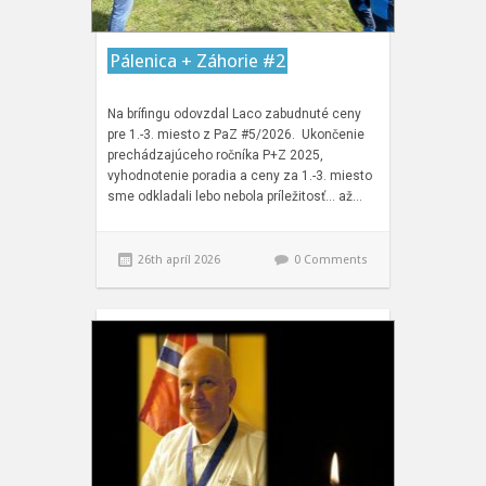
Pálenica + Záhorie #2
Na brífingu odovzdal Laco zabudnuté ceny
pre 1.-3. miesto z PaZ #5/2026. Ukončenie
prechádzajúceho ročníka P+Z 2025,
vyhodnotenie poradia a ceny za 1.-3. miesto
sme odkladali lebo nebola príležitosť… až…
26th apríl 2026
0 Comments