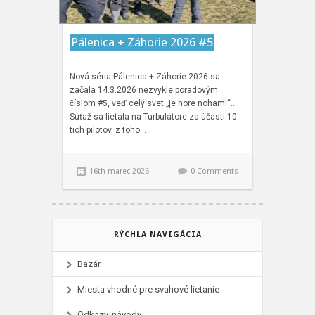
Pálenica + Záhorie 2026 #5
Nová séria Pálenica + Záhorie 2026 sa
začala 14.3.2026 nezvykle poradovým
číslom #5, veď celý svet „je hore nohami“…
Súťaž sa lietala na Turbulátore za účasti 10-
tich pilotov, z toho…
16th marec 2026
0 Comments
RÝCHLA NAVIGÁCIA
Bazár
Miesta vhodné pre svahové lietanie
Odkazy, návody...