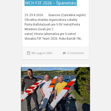
WCH F3F 2026 – Španielsko
23.-29.8.2026 Suances (Cantabria región)
Oficiálna stránka organizátora Lokality:
Punta Ballota(svah pre V-SV vietor)Punta
Miradoiro (svah pre Z
vietor) Vitoria (alternatíva pre S vietor)
Slovakia F3F Team 2026: Robo Bartók TM,…
9th august 2026
0 Comments