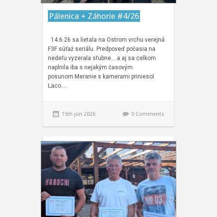
Pálenica + Záhorie #4/26
14.6.26 sa lietala na Ostrom vrchu verejná
F3F súťaž seriálu. Predpoveď počasia na
nedeľu vyzerala sľubne… a aj sa celkom
naplnila iba s nejakým časovým
posunom.Meranie s kamerami priniesol
Laco….
15th jún 2026
0 Comments