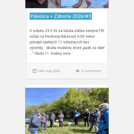
Pálenica + Záhorie 2026/#3
V sobotu 23.5.26 sa lietala ďalšia verejná F3F
súťaž na Peckovej.Nárazový S-SV vietor
potrápil všetkých 11 súťažiacich bez
výnimky… škoda modelov, ktoré „padli za obeť
…“ Okolo 11. hodiny sme…
24th máj 2026
0 Comments