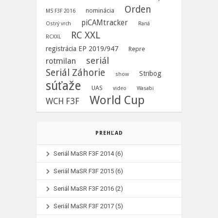
Orden
nominácia
MS F3F 2016
piCAMtracker
Ostrý vrch
Raná
RC XXL
RCXXL
registrácia EP 2019/947
Repre
seriál
rotmilan
Seriál Záhorie
Stribog
show
súťaže
UAS
video
Wasabi
World Cup
WCH F3F
PREHĽAD
Seriál MaSR F3F 2014
(6)
Seriál MaSR F3F 2015
(6)
Seriál MaSR F3F 2016
(2)
Seriál MaSR F3F 2017
(5)