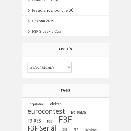
Pravidlá, rozhodnutie DÚ
Sezóna 2019
F3F Slovakia Cup
ARCHÍV
TAGS
elektro
Bezpilotné
eurocontest
EXTREME
F3F
F3 RES
F3B
F3F Seriál
f3G
F3P
halolety