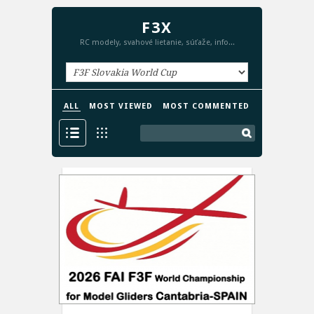
F3X
RC modely, svahové lietanie, súťaže, info...
ALL
MOST VIEWED
MOST COMMENTED