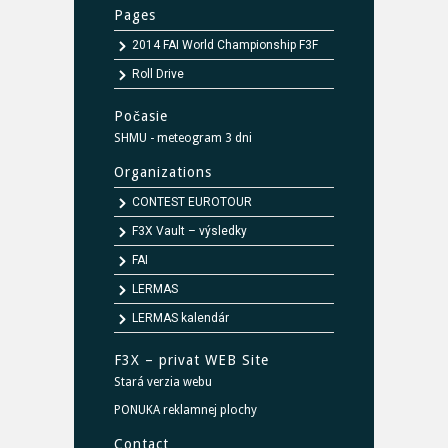
Pages
2014 FAI World Championship F3F
Roll Drive
Počasie
SHMU - meteogram 3 dni
Organizations
CONTEST EUROTOUR
F3X Vault – výsledky
FAI
LERMAS
LERMAS kalendár
F3X – privat WEB Site
Stará verzia webu
PONUKA reklamnej plochy
Contact