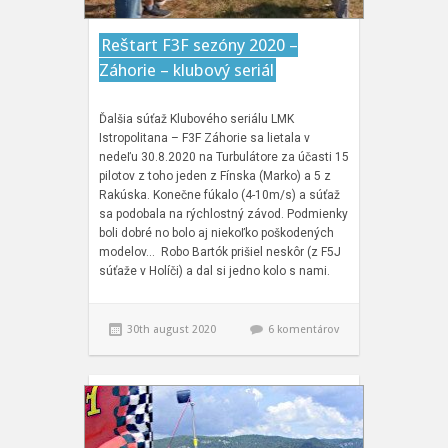
Reštart F3F sezóny 2020 –
Záhorie – klubový seriál
Ďalšia súťaž Klubového seriálu LMK
Istropolitana – F3F Záhorie sa lietala v
nedeľu 30.8.2020 na Turbulátore za účasti 15
pilotov z toho jeden z Fínska (Marko) a 5 z
Rakúska. Konečne fúkalo (4-10m/s) a súťaž
sa podobala na rýchlostný závod. Podmienky
boli dobré no bolo aj niekoľko poškodených
modelov… Robo Bartók prišiel neskôr (z F5J
súťaže v Holíči) a dal si jedno kolo s nami.
30th august 2020
6 komentárov