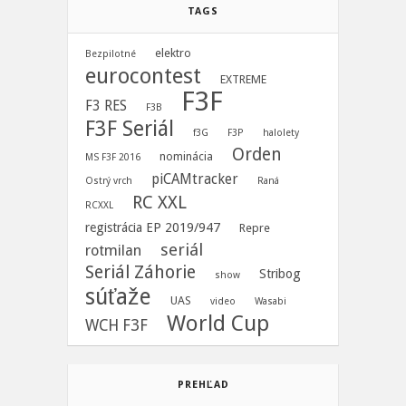
TAGS
elektro
Bezpilotné
eurocontest
EXTREME
F3F
F3 RES
F3B
F3F Seriál
f3G
F3P
halolety
Orden
nominácia
MS F3F 2016
piCAMtracker
Ostrý vrch
Raná
RC XXL
RCXXL
registrácia EP 2019/947
Repre
seriál
rotmilan
Seriál Záhorie
Stribog
show
súťaže
UAS
video
Wasabi
World Cup
WCH F3F
PREHĽAD