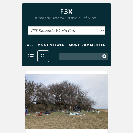
F3X
RC modely, svahové lietanie, súťaže, info...
ALL
MOST VIEWED
MOST COMMENTED