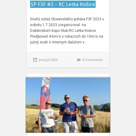
SP F3F #2 – RC Letka Košice
Druhú súťaž Slovenského pohára F3F 2023 v
sobotu 1.7.2023 zorganizoval na
Dobšinskom kopci klub RC Letka Košice.
Predpoveď 4-6m/s v nárazoch do 10m/s na
južný svah s miernym dažďom v…
2nd júl 2023
0 Comments