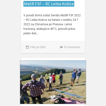
MaSR F3F – RC Letka Košice
V poradí štvrtá súťaž Seriálu MaSR F3F 2022
– RC Letka Košice sa lietala v nedeľu 24.7.
2022 na Chmeľove pri Prešove. Letné
horúčavy, atakujúce 40°C, prerušil práve
jeden deň,…
25th júl 2022
0 Comments