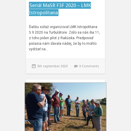
Seriál MaSR F3F 2020 – LMK
Istropolitana
Ďalšiu súťaž organizoval LMK Istropolitana
5.9.2020 na Turbulátore. Zišlo sa nás iba 11,
z toho jeden pilot z Rakúska. Predpoveď
počasia nám dávala nádej, že by to mohlo
vydržať na…
5th september 2020
0 Comments