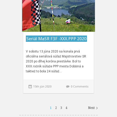
Seriál MaSR F3F -XXX.PPP 2020
V sobotu 13.júna 2020 sa konala prvá
oficiálna seriálová súťaž Majstrovstiev SR
2020 po dlhej koróna prestávke. Bol to
XXX.ročník súťaže PPP mesta Dobšiná a
taktiež to bola 24 súťaž…
15th jún 2020
0 Comments
1
2
3
4
Next