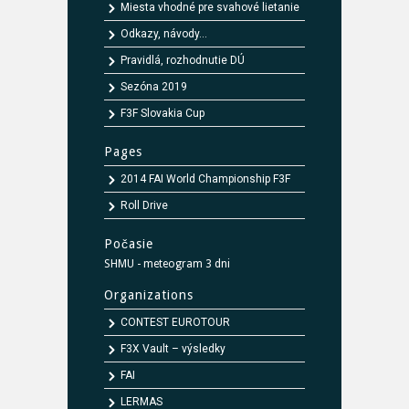
Miesta vhodné pre svahové lietanie
Odkazy, návody...
Pravidlá, rozhodnutie DÚ
Sezóna 2019
F3F Slovakia Cup
Pages
2014 FAI World Championship F3F
Roll Drive
Počasie
SHMU - meteogram 3 dni
Organizations
CONTEST EUROTOUR
F3X Vault – výsledky
FAI
LERMAS