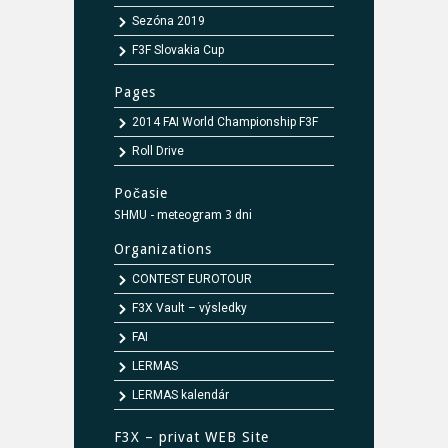
Sezóna 2019
F3F Slovakia Cup
Pages
2014 FAI World Championship F3F
Roll Drive
Počasie
SHMU - meteogram 3 dni
Organizations
CONTEST EUROTOUR
F3X Vault – výsledky
FAI
LERMAS
LERMAS kalendár
F3X – privat WEB Site