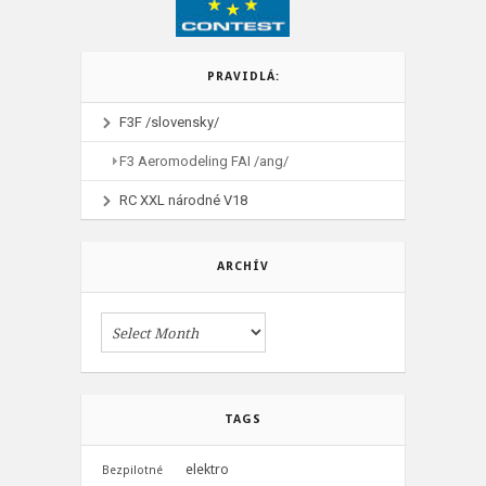
PRAVIDLÁ:
F3F /slovensky/
F3 Aeromodeling FAI /ang/
RC XXL národné V18
ARCHÍV
TAGS
elektro
Bezpilotné