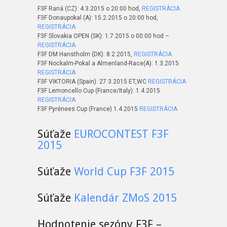
F3F Raná (CZ): 4.3.2015 o 20:00 hod,
REGISTRÁCIA
F3F Donaupokal (A): 15.2.2015 o 20:00 hod,
REGISTRÁCIA
F3F Slovakia OPEN (SK): 1.7.2015 o 00:00 hod –
REGISTRÁCIA
F3F DM Hanstholm (DK): 8.2.2015,
REGISTRÁCIA
F3F Nockalm-Pokal a Almenland-Race(A): 1.3.2015
REGISTRÁCIA
F3F VIKTORIA (Spain): 27.3.2015 ET,WC
REGISTRÁCIA
F3F Lemoncello Cup (France/Italy): 1.4.2015
REGISTRÁCIA
F3F Pyrénees Cup (France) 1.4.2015
REGISTRÁCIA
Súťaže
EUROCONTEST F3F
2015
Súťaže
World Cup F3F 2015
Súťaže
Kalendár ZMoS 2015
Hodnotenie sezóny F3F –