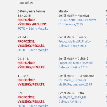
tieto súťaže:
Dátum / náhr. termín
Miesto
18.4.2015
Seriál MaSR – Pecková
PROPOZÍCIE:
F3F_SK_serial_2015_Pecková
VÝSLEDKY /RESULTS/:
F3F Peckova_2015
FOTO
– Zdeno Matejka
23.-24.5.
Seriál MaSR – Prešov
PROPOZÍCIE:
Propozície MaSR_Prešov
VÝSLEDKY/RESULTS:
Celkove Presov 2015
FOTO
– Zdeno Matejka
20.-21.6.
Seriál MaSR – Dobšiná
PROPOZÍCIE:
Propozície MaSR_Dobsina
VÝSLEDKY/RESULTS:
Celkove Dobšiná 2015
11.-12.7.
Seriál MaSR – Ružomberok
PROPOZÍCIE:
F3F MaSR_Ružoberok
VÝSLEDKY/RESULTS:
MaSR_Ruzomberok_2015
6.9.
Seriál MaSR – Nitra
PROPOZÍCIE:
MaSR_F3F__2015_NR
VÝSLEDKY/RESULTS:
Celkove F3F Nitra
FOTO
– Zdeno Matejka