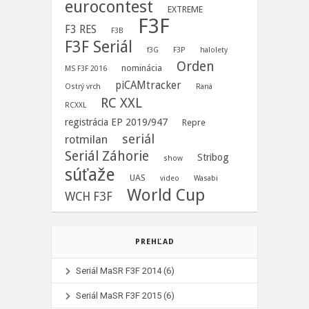
eurocontest
EXTREME
F3F
F3 RES
F3B
F3F Seriál
f3G
F3P
halolety
Orden
nominácia
MS F3F 2016
piCAMtracker
Ostrý vrch
Raná
RC XXL
RCXXL
registrácia EP 2019/947
Repre
seriál
rotmilan
Seriál Záhorie
Stribog
show
súťaže
UAS
video
Wasabi
World Cup
WCH F3F
PREHĽAD
Seriál MaSR F3F 2014
(6)
Seriál MaSR F3F 2015
(6)