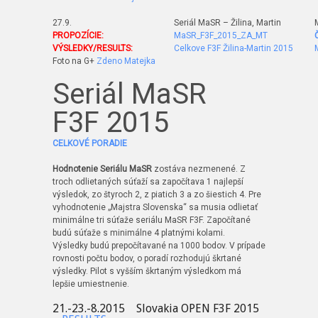
27.9.
Seriál MaSR – Žilina, Martin
PROPOZÍCIE:
MaSR_F3F_2015_ZA_MT
VÝSLEDKY/RESULTS:
Celkove F3F Žilina-Martin 2015
Foto na G+
Zdeno Matejka
Seriál MaSR
F3F 2015
CELKOVÉ PORADIE
Hodnotenie Seriálu MaSR
zostáva nezmenené. Z
troch odlietaných súťaží sa započítava 1 najlepší
výsledok, zo štyroch 2, z piatich 3 a zo šiestich 4. Pre
vyhodnotenie „Majstra Slovenska“ sa musia odlietať
minimálne tri súťaže seriálu MaSR F3F. Započítané
budú súťaže s minimálne 4 platnými kolami.
Výsledky budú prepočítavané na 1000 bodov. V prípade
rovnosti počtu bodov, o poradí rozhodujú škrtané
výsledky. Pilot s vyšším škrtaným výsledkom má
lepšie umiestnenie.
21.-23.-8.2015 Slovakia OPEN F3F 2015