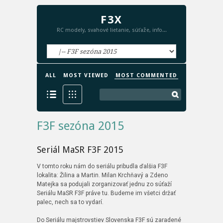
F3X
RC modely, svahové lietanie, súťaže, info...
ALL
MOST VIEWED
MOST COMMENTED
F3F sezóna 2015
Seriál MaSR F3F 2015
V tomto roku nám do seriálu pribudla ďalšia F3F
lokalita: Žilina a Martin. Milan Krchňavý a Zdeno
Matejka sa podujali zorganizovať jednu zo súťaží
Seriálu MaSR F3F práve tu. Budeme im všetci držať
palec, nech sa to vydarí.
Do Seriálu majstrovstiev Slovenska F3F sú zaradené