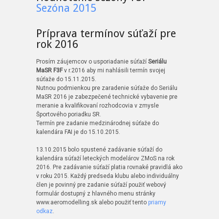
Sezóna 2015
Príprava termínov súťaží pre
rok 2016
Prosím záujemcov o usporiadanie súťaží
Seriálu
MaSR F3F
v r.2016 aby mi nahlásili termín svojej
súťaže do 15.11.2015.
Nutnou podmienkou pre zaradenie súťaže do Seriálu
MaSR 2016 je zabezpečené technické vybavenie pre
meranie a kvalifikovaní rozhodcovia v zmysle
Športového poriadku SR.
Termín pre zadanie medzinárodnej súťaže do
kalendára FAI je do 15.10.2015.
13.10.2015 bolo spustené zadávanie súťaží do
kalendára súťaží leteckých modelárov ZMoS na rok
2016. Pre zadávanie súťaží platia rovnaké pravidlá ako
v roku 2015. Každý predseda klubu alebo individuálny
člen je povinný pre zadanie súťaží použiť webový
formulár dostupný z hlavného menu stránky
www.aeromodelling.sk alebo použiť tento
priamy
odkaz
.