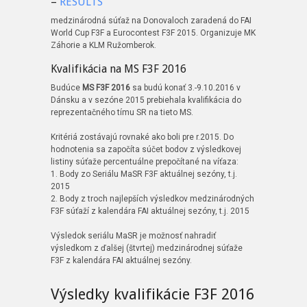
–
RESULTS
medzinárodná súťaž na Donovaloch zaradená do FAI
World Cup F3F a Eurocontest F3F 2015. Organizuje MK
Záhorie a KLM Ružomberok.
Kvalifikácia na MS F3F 2016
Budúce
MS F3F 2016
sa budú konať 3.-9.10.2016 v
Dánsku a v sezóne 2015 prebiehala kvalifikácia do
reprezentačného tímu SR na tieto MS.
Kritériá zostávajú rovnaké ako boli pre r.2015. Do
hodnotenia sa započíta súčet bodov z výsledkovej
listiny súťaže percentuálne prepočítané na víťaza:
1. Body zo Seriálu MaSR F3F aktuálnej sezóny, t.j.
2015
2. Body z troch najlepších výsledkov medzinárodných
F3F súťaží z kalendára FAI aktuálnej sezóny, t.j. 2015
Výsledok seriálu MaSR je možnosť nahradiť
výsledkom z ďalšej (štvrtej) medzinárodnej súťaže
F3F z kalendára FAI aktuálnej sezóny.
Výsledky kvalifikácie F3F 2016