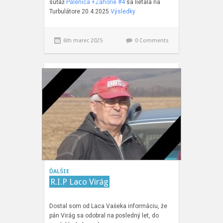
súťaž
Pálenica +Záhorie #4
sa lietala na
Turbulátore 20.4.2025
Výsledky
6th marec 2025
0 Comments
ĎALŠIE
R.I.P Laco Virág
Dostal som od Laca Vašeka informáciu, že
pán Virág sa odobral na posledný let, do