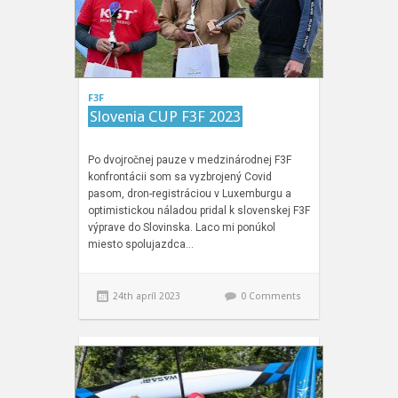
F3F
Slovenia CUP F3F 2023
Po dvojročnej pauze v medzinárodnej F3F
konfrontácii som sa vyzbrojený Covid
pasom, dron-registráciou v Luxemburgu a
optimistickou náladou pridal k slovenskej F3F
výprave do Slovinska. Laco mi ponúkol
miesto spolujazdca…
24th apríl 2023
0 Comments