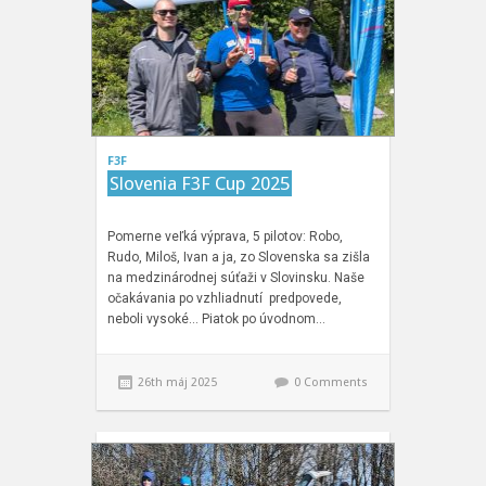
F3F
Slovenia F3F Cup 2025
Pomerne veľká výprava, 5 pilotov: Robo,
Rudo, Miloš, Ivan a ja, zo Slovenska sa zišla
na medzinárodnej súťaži v Slovinsku. Naše
očakávania po vzhliadnutí predpovede,
neboli vysoké… Piatok po úvodnom…
26th máj 2025
0 Comments