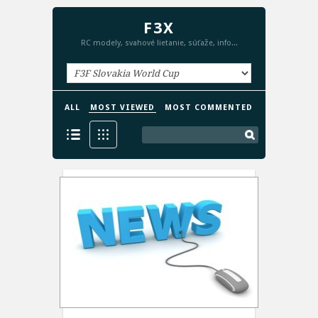
F3X
RC modely, svahové lietanie, súťaže, info...
ALL
MOST VIEWED
MOST COMMENTED