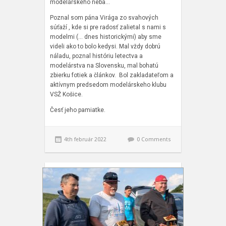
modelárskeho neba…
Poznal som pána Virága zo svahových
súťaží , kde si pre radosť zalietal s nami s
modelmi (… dnes historickými) aby sme
videli ako to bolo kedysi. Mal vždy dobrú
náladu, poznal históriu letectva a
modelárstva na Slovensku, mal bohatú
zbierku fotiek a článkov. Bol zakladateľom a
aktívnym predsedom modelárskeho klubu
VSŽ Košice.
Česť jeho pamiatke.
4th február 2022
0 Comments