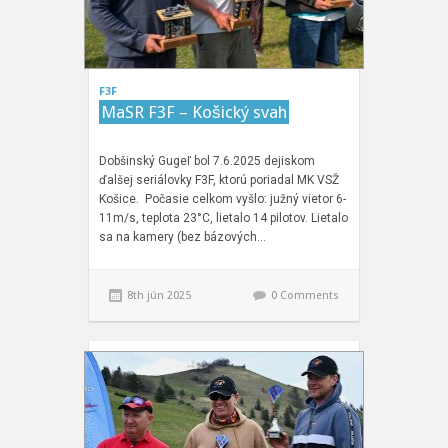
F3F
MaSR F3F – Košický svah
Dobšinský Gugeľ bol 7.6.2025 dejiskom
ďalšej seriálovky F3F, ktorú poriadal MK VSŽ
Košice. Počasie celkom vyšlo: južný vietor 6-
11m/s, teplota 23°C, lietalo 14 pilotov. Lietalo
sa na kamery (bez bázových…
8th jún 2025
0 Comments