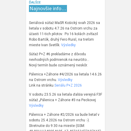
ĎALŠIE
Najnovšie info…
Seriálová súťaž MaSR Košický svah 2026 sa
lietala v sobotu 4.7.26 na Ostrom vrchu za
účasti 11-tich pilotov. Po 16 kolách zvíťazil
Robo Bartók, druhý Fero Ruisl, na treťom
mieste Ivan Svetlík.
Výsledky
Súťaž P+Z #6 prekladáme z dôvodu
nevhodných podmienok na neurčito…
Nový termín bude oznámený neskôr.
Pálenica +Záhorie #4/2026 sa lietala 14.6.26
na Ostrom vrchu.
Výsledky
Link na stránku
Seriálu P+Z 2026
V sobotu 23.5.26 sa lietala ďalšia verejná F3F
súťaž „Pálenica + Záhorie #3 na Peckovej
Výsledky
Pálenica + Záhorie #2/2026 sa bude lietať v
sobotu 25.4.2026 na Ostrom vrchu :-).
Stretnutie do 9:30 na mieste (GSM: