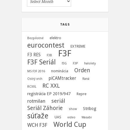
TAGS
elektro
Bezpilotné
eurocontest
EXTREME
F3F
F3 RES
F3B
F3F Seriál
f3G
F3P
halolety
Orden
nominácia
MS F3F 2016
piCAMtracker
Ostrý vrch
Raná
RC XXL
RCXXL
registrácia EP 2019/947
Repre
seriál
rotmilan
Seriál Záhorie
Stribog
show
súťaže
UAS
video
Wasabi
World Cup
WCH F3F