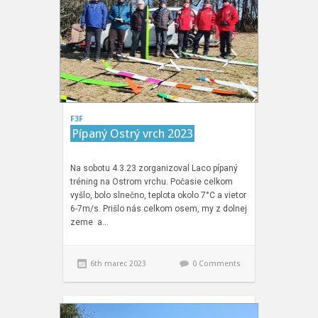
F3F
Pípaný Ostrý vrch 2023
Na sobotu 4.3.23 zorganizoval Laco pípaný
tréning na Ostrom vrchu. Počasie celkom
vyšlo, bolo slnečno, teplota okolo 7°C a vietor
6-7m/s. Prišlo nás celkom osem, my z dolnej
zeme a…
6th marec 2023
0 Comments