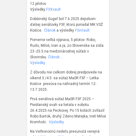
12 pilotov.
Výsledky
F3Xvault
Dobšinský Gugeľ bol 7.6.2025 dejiskom
ďalšej seriálovky F3F, ktorú poriadal MK VSŽ
Košice.
Článok
a výsledky
F3xVault
Pomerne veľká výprava, 5 pilotov: Robo,
Rudo, Miloš, Ivan a ja, zo Slovenska sa zišla
23.-25.5.na medzinárodnej súťaži v
Slovinsku.
Článok….
Výsledky
Z dôvodu nie celkom dobrej predpovede na
víkend 3./4.5. sa súťaž MaSR F3F – Letka
Košice presúva na náhradný termín 12-
13.7.2025.
Prvá seriálová súťaž MaSR F3F 2025 –
Piešťanský svah sa lietala v sobotu
26.4.2025 na Peckovej. Po 15 kolách zvíťazil
Robo Bartok, druhý Zdeno Matejka, tretí Miloš
Kromholc.
Výsledky
Na Veľkonočnú nedeľu presunutá verejná