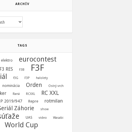
ARCHÍV
TAGS
eurocontest
elektro
F3F
F3 RES
F3B
iál
f3G
F3P
halolety
Orden
nominácia
Ostrý vrch
RC XXL
ker
Raná
RCXXL
rotmilan
 EP 2019/947
Repre
Seriál Záhorie
show
súťaže
UAS
video
Wasabi
World Cup