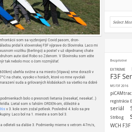
nfrontácii som sa vyzbrojený Covid pasom, dron-
áladou pridal k slovenskej F3F výprave do Slovinska. Laco mi
xusnom vozítku (Berlingo) a posteľ v už objednanej chate
V druhom aute išiel Robo so Zdenom. V Slovinsku som ešte
Bezpilotné
chýr tak nebolo moc o čom rozmýšľať.
EXTREME
600km) ubehla svižne a na miesto (Vipava) sme dorazili v
F3F Ser
°C na chate, vysoko v horách, ktoré vo mne vyvolali
 narazení suda a grilovaných klobáskach sa všetko na dobré
MS F3F 2016
piCAMtrac
podmienkach bolo o presnosti lietania (nesekať, nesekať…)
registrácia
d krídla. Lietal som s ľahším ORDEN-om, dôležité a
seriál
36s
v 3. kole som zožal potlesk. Posledné 4. kolo sa pre
kupiny. Laco bol na 1. mieste a som bol 3.
Stribog
WCH F3F
o a odleteli sa ďalšie 3. Podmienky mierne s vetrom 4-7m/s,