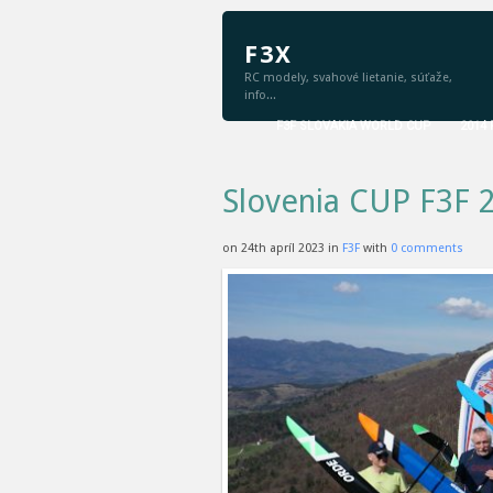
F3X
RC modely, svahové lietanie, súťaže,
info...
F3F SLOVAKIA WORLD CUP
2014
Slovenia CUP F3F 
on 24th apríl 2023 in
F3F
with
0 comments