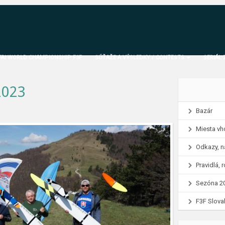
 FAI WORLD CHAMPIONSHIP F3F
SÚŤAŽE A VÝSLEDKY / CONTESTS
SERIÁL 
2023
Bazár
Miesta vh
Odkazy, n
Pravidlá,
Sezóna 2
F3F Slova