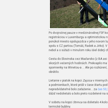
Po dvojročnej pauze v medzinárodnej F3F ko
registráciou v Luxemburgu a optimistickou n
ponúkol miesto spolujazdca v jeho novom lu
spolu s CZ partiou (Tomáš, Radek a Jirko). 
nebol a o súťaži v minulom roku išiel dobrý 
Cesta do Slovinska cez Maďarsko (z BA asi 
skorých večerných hodinách. Prekvapilo ma 7
spomienky na Winetou-a … Ale po rozkúrení,
obrátilo.
Lietanie v piatok na kopci
Zajcica
v miernych 
a podmienkach, ktoré prišli v čase štartu po
nepredvídateľné bolo zaťaženie… za
čas 50,
dážď nedolietalo a bolo preto rozdelené na s
V sobotu na kopci
Strmca
sa dolietalo 4.kol
termické bubliny.