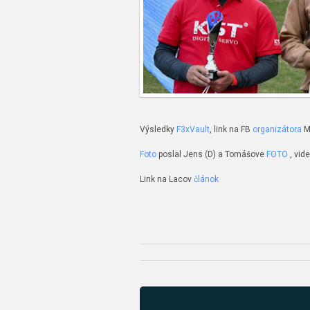
Výsledky
F3xVault
, link na FB
organizátora
M
Foto
poslal Jens (D) a Tomášove
FOTO
, vid
Link na Lacov
článok