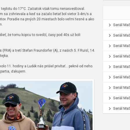
 a teplotu do 17°C. Začiatok však tomu nenasvedčoval.
 sa zohrievala a keď sa začalo lietať bol vietor 3-4m/s a
lotov. Poradie na prvých 20 miestach bolo veľmi tesné a ako
om.
Seriál Ma
dieť, že tomu kopcu to svedčí, časy pod 40s už boli
Seriál Ma
Seriál Ma
 (FRA) a tretí Stefan Fraundorfer (A), z našich 5. F.Ruisl, 14.
tejka.
Seriál Ma
olo 11. hodiny a Luděk nás prišiel privítať… pekné od neho.
Seriál Ma
 partia, ďakujem.
Seriál Ma
Seriál Ma
Seriál Ma
Seriál Ma