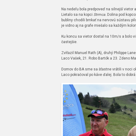
Na nedeľu bola predpoveď na silnejší vietor
Lietalo sa na kopci
Strmca.
Dolina pod kopcom
bubliny chodili brnkať na nervovú sústavu pi
je vidno aj na grafe miešalo sa každým kol
Ku koncu sa vietor dostal na 10m/s a bolo vi
častejšie.
Zvíťazil Manuel Rath (A), druhý Philippe Lanes
Laco Vašek, 21. Robo Bartók a 23. Zdeno Ma
Domov do BA sme sa šťastne vrátili v noci ok
Laco pokračoval po káve ďalej. Bola to dobrá