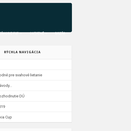
ZÁHORIE F3F
OSTATNÉ
BAZÁR
RÝCHLA NAVIGÁCIA
odné pre svahové lietanie
ávody...
 rozhodnutie DÚ
019
kia Cup