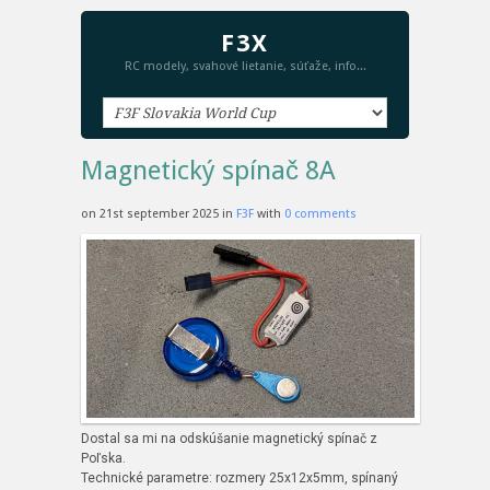
F3X
RC modely, svahové lietanie, súťaže, info...
Magnetický spínač 8A
on 21st september 2025 in
F3F
with
0 comments
Dostal sa mi na odskúšanie magnetický spínač z
Poľska.
Technické parametre: rozmery 25x12x5mm, spínaný