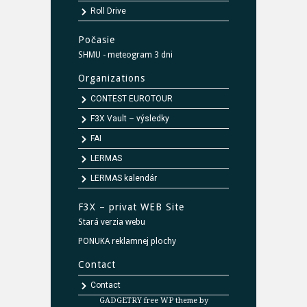
Roll Drive
Počasie
SHMU - meteogram 3 dni
Organizations
CONTEST EUROTOUR
F3X Vault – výsledky
FAI
LERMAS
LERMAS kalendár
F3X – privat WEB Site
Stará verzia webu
PONUKA reklamnej plochy
Contact
Contact
GADGETRY free WP theme by