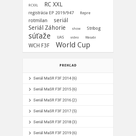
RC XXL
RCXXL
registrácia EP 2019/947
Repre
seriál
rotmilan
Seriál Záhorie
Stribog
show
súťaže
UAS
video
Wasabi
World Cup
WCH F3F
PREHĽAD
Seriál MaSR F3F 2014
(6)
Seriál MaSR F3F 2015
(6)
Seriál MaSR F3F 2016
(2)
Seriál MaSR F3F 2017
(5)
Seriál MaSR F3F 2018
(3)
Seriál MaSR F3F 2019
(6)