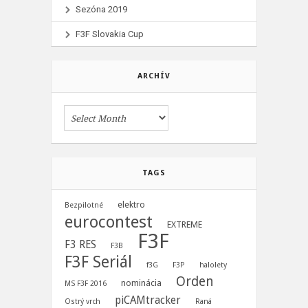
Sezóna 2019
F3F Slovakia Cup
ARCHÍV
TAGS
elektro
Bezpilotné
eurocontest
EXTREME
F3F
F3 RES
F3B
F3F Seriál
f3G
F3P
halolety
Orden
nominácia
MS F3F 2016
piCAMtracker
Ostrý vrch
Raná