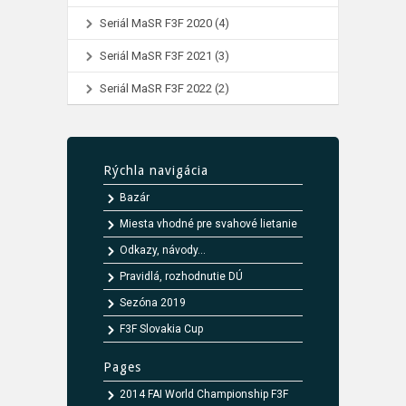
Seriál MaSR F3F 2020
(4)
Seriál MaSR F3F 2021
(3)
Seriál MaSR F3F 2022
(2)
Rýchla navigácia
Bazár
Miesta vhodné pre svahové lietanie
Odkazy, návody...
Pravidlá, rozhodnutie DÚ
Sezóna 2019
F3F Slovakia Cup
Pages
2014 FAI World Championship F3F