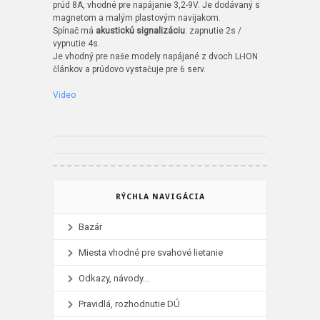
prúd 8A, vhodné pre napájanie 3,2-9V. Je dodávaný s
magnetom a malým plastovým navijakom.
Spínač má
akustickú signalizáciu
: zapnutie 2s /
vypnutie 4s.
Je vhodný pre naše modely napájané z dvoch Li-ION
článkov a prúdovo vystačuje pre 6 serv.
Video
RÝCHLA NAVIGÁCIA
Bazár
Miesta vhodné pre svahové lietanie
Odkazy, návody...
Pravidlá, rozhodnutie DÚ