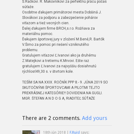
Š.Račkovi. R. Makovníkovi za perfektnú prácu počas
súťaže.
Osobitne ďakujem primátorovi mesta Dobšiná J.
Slovákovi za podporu a zabezpečenie pohárov
viťazom a tiež vecných cien.
Ďalej ďakujem firme BRCH,s.r.o. Rožňava za
materiálnu pomoc.
Ďakujem športovej jury v zložení M.Bené,R. Bartók
V.Šimo za pomoc pri riešení vzniknutého
problemu.
Gratulujem viťazovi Ľ.Ivanovi ako ja druhému
Z.Matejkovi a tretiemu K.Mrvovi. Ešte raz
gratulujem Ľ.Ivanovi za najvyššiu dosiahnutú
rýchlosť49,30 s. v štvrtom kole.
TEŠÍM SA NA XXIX. ROČNÍK PPP 8.- 9. JÚNA 2019 SO
SKUTOČNÝMI ŠPORTOVCAMI A PILOTMI TEJTO
PREKRÁSNEJ KATEGÓRIE!! DOVIDENIA NA GUGLI.
MGR. ŠTEFAN A N D O G A, RIADITEĽ SÚŤAŽE
There are 2 comments.
Add yours
|
F.Ruisl
says:
18th jún 2018