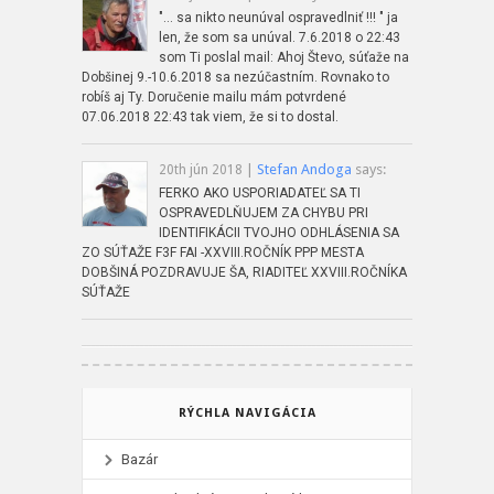
"... sa nikto neunúval ospravedlniť !!! " ja
len, že som sa unúval. 7.6.2018 o 22:43
som Ti poslal mail: Ahoj Števo, súťaže na
Dobšinej 9.-10.6.2018 sa nezúčastním. Rovnako to
robíš aj Ty. Doručenie mailu mám potvrdené
07.06.2018 22:43 tak viem, že si to dostal.
|
Stefan Andoga
says:
20th jún 2018
FERKO AKO USPORIADATEĽ SA TI
OSPRAVEDLŇUJEM ZA CHYBU PRI
IDENTIFIKÁCII TVOJHO ODHLÁSENIA SA
ZO SÚŤAŽE F3F FAI -XXVIII.ROČNÍK PPP MESTA
DOBŠINÁ POZDRAVUJE ŠA, RIADITEĽ XXVIII.ROČNÍKA
SÚŤAŽE
RÝCHLA NAVIGÁCIA
Bazár