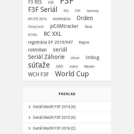
F3F
F3 RES
F3B
F3F Seriál
f3G
F3P
halolety
Orden
nominácia
MS F3F 2016
piCAMtracker
Ostrý vrch
Raná
RC XXL
RCXXL
registrácia EP 2019/947
Repre
seriál
rotmilan
Seriál Záhorie
Stribog
show
súťaže
UAS
video
Wasabi
World Cup
WCH F3F
PREHĽAD
Seriál MaSR F3F 2014
(6)
Seriál MaSR F3F 2015
(6)
Seriál MaSR F3F 2016
(2)