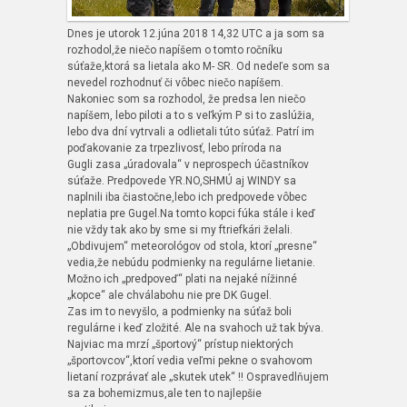
Dnes je utorok 12.júna 2018 14,32 UTC a ja som sa
rozhodol,že niečo napíšem o tomto ročníku
súťaže,ktorá sa lietala ako M- SR. Od nedeľe som sa
nevedel rozhodnuť či vôbec niečo napíšem.
Nakoniec som sa rozhodol, že predsa len niečo
napíšem, lebo piloti a to s veľkým P si to zaslúžia,
lebo dva dní vytrvali a odlietali túto súťaž. Patrí im
poďakovanie za trpezlivosť, lebo príroda na
Gugli zasa „úradovala“ v neprospech účastníkov
súťaže. Predpovede YR.NO,SHMÚ aj WINDY sa
naplnili iba čiastočne,lebo ich predpovede vôbec
neplatia pre Gugel.Na tomto kopci fúka stále i keď
nie vždy tak ako by sme si my ftriefkári želali.
„Obdivujem“ meteorológov od stola, ktorí „presne“
vedia,že nebúdu podmienky na regulárne lietanie.
Možno ich „predpoveď“ plati na nejaké nížinné
„kopce“ ale chválabohu nie pre DK Gugel.
Zas im to nevyšlo, a podmienky na súťaž boli
regulárne i keď zložité. Ale na svahoch už tak býva.
Najviac ma mrzí „športový“ prístup niektorých
„športovcov“,ktorí vedia veľmi pekne o svahovom
lietaní rozprávať ale „skutek utek“ !! Ospravedlňujem
sa za bohemizmus,ale ten to najlepšie