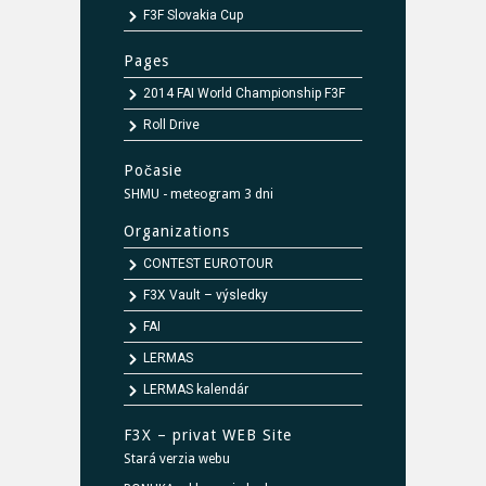
F3F Slovakia Cup
Pages
2014 FAI World Championship F3F
Roll Drive
Počasie
SHMU - meteogram 3 dni
Organizations
CONTEST EUROTOUR
F3X Vault – výsledky
FAI
LERMAS
LERMAS kalendár
F3X – privat WEB Site
Stará verzia webu