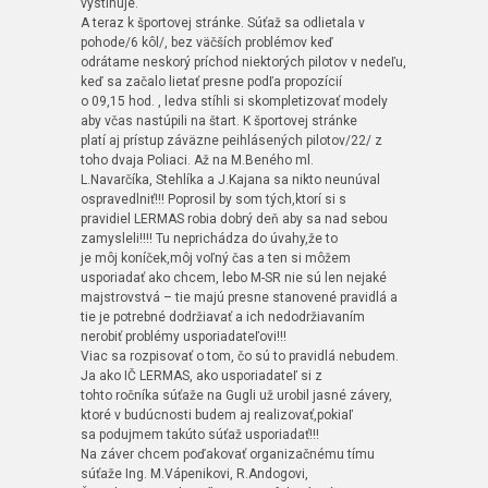
vystihuje.
A teraz k športovej stránke. Súťaž sa odlietala v
pohode/6 kôl/, bez väčších problémov keď
odrátame neskorý príchod niektorých pilotov v nedeľu,
keď sa začalo lietať presne podľa propozícií
o 09,15 hod. , ledva stíhli si skompletizovať modely
aby včas nastúpili na štart. K športovej stránke
platí aj prístup záväzne peihlásených pilotov/22/ z
toho dvaja Poliaci. Až na M.Beného ml.
L.Navarčíka, Stehlíka a J.Kajana sa nikto neunúval
ospravedlniť!!! Poprosil by som tých,ktorí si s
pravidiel LERMAS robia dobrý deň aby sa nad sebou
zamysleli!!!! Tu neprichádza do úvahy,že to
je môj koníček,môj voľný čas a ten si môžem
usporiadať ako chcem, lebo M-SR nie sú len nejaké
majstrovstvá – tie majú presne stanovené pravidlá a
tie je potrebné dodržiavať a ich nedodržiavaním
nerobiť problémy usporiadateľovi!!!
Viac sa rozpisovať o tom, čo sú to pravidlá nebudem.
Ja ako IČ LERMAS, ako usporiadateľ si z
tohto ročníka súťaže na Gugli už urobil jasné závery,
ktoré v budúcnosti budem aj realizovať,pokiaľ
sa podujmem takúto súťaž usporiadať!!!
Na záver chcem poďakovať organizačnému tímu
súťaže Ing. M.Vápenikovi, R.Andogovi,