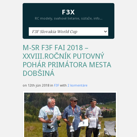
F3X
RC modely, svahové lietanie, súťaže, info...
M-SR F3F FAI 2018 –
XXVIII.ROČNÍK PUTOVNÝ
POHÁR PRIMÁTORA MESTA
DOBŠINÁ
on 12th jún 2018 in
F3F
with
2 komentáre