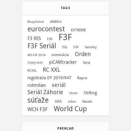
TAGS
elektro
Bezpilotné
eurocontest
EXTREME
F3F
F3 RES
F3B
F3F Seriál
f3G
F3P
halolety
Orden
nominácia
MS F3F 2016
piCAMtracker
Ostrý vrch
Raná
RC XXL
RCXXL
registrácia EP 2019/947
Repre
seriál
rotmilan
Seriál Záhorie
Stribog
show
súťaže
UAS
video
Wasabi
World Cup
WCH F3F
PREHĽAD