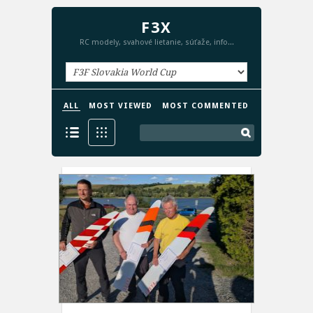
F3X
RC modely, svahové lietanie, súťaže, info...
ALL
MOST VIEWED
MOST COMMENTED