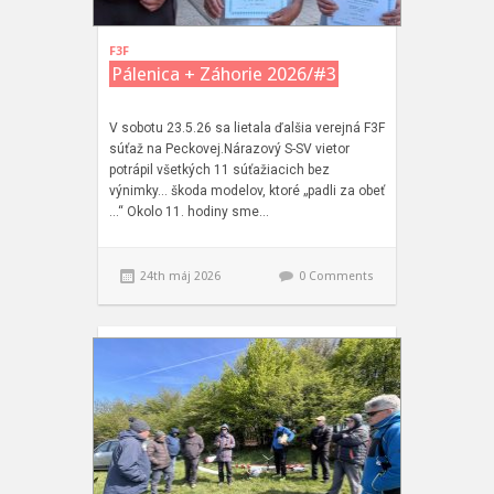
F3F
Pálenica + Záhorie 2026/#3
V sobotu 23.5.26 sa lietala ďalšia verejná F3F
súťaž na Peckovej.Nárazový S-SV vietor
potrápil všetkých 11 súťažiacich bez
výnimky… škoda modelov, ktoré „padli za obeť
…“ Okolo 11. hodiny sme…
24th máj 2026
0 Comments