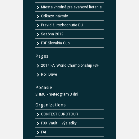
Miesta vhodné pre svahové lietanie
Odkazy, návody...
Pravidlá, rozhodnutie DÚ
Sezóna 2019
F3F Slovakia Cup
Pages
2014 FAI World Championship F3F
Roll Drive
Počasie
SHMU - meteogram 3 dni
Organizations
CONTEST EUROTOUR
F3X Vault – výsledky
FAI