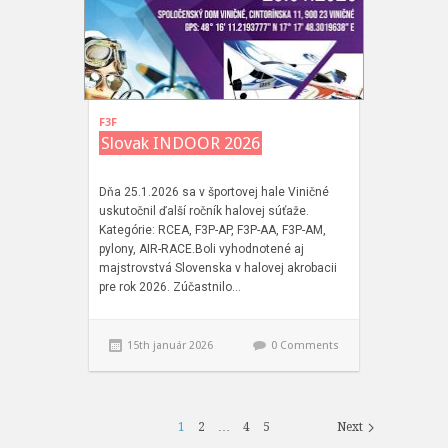
F3F
Slovak INDOOR 2026
Dňa 25.1.2026 sa v športovej hale Viničné
uskutočnil ďalší ročník halovej súťaže.
Kategórie: RCEA, F3P-AP, F3P-AA, F3P-AM,
pylony, AIR-RACE.Boli vyhodnotené aj
majstrovstvá Slovenska v halovej akrobacii
pre rok 2026. Zúčastnilo…
15th január 2026
0 Comments
1
2
…
4
5
Next