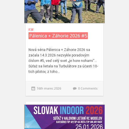
F3F
Pálenica + Záhorie 2026 #5
Nová séria Pálenica + Záhorie 2026 sa
začala 14.3.2026 nezvykle poradovým
číslom #5, veď celý svet „je hore nohami“…
Súťaž sa lietala na Turbulátore za účasti 10-
tich pilotov, z toho…
16th marec 2026
0 Comments