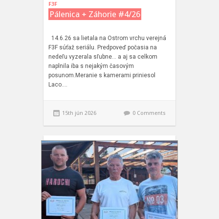
F3F
Pálenica + Záhorie #4/26
14.6.26 sa lietala na Ostrom vrchu verejná
F3F súťaž seriálu. Predpoveď počasia na
nedeľu vyzerala sľubne… a aj sa celkom
naplnila iba s nejakým časovým
posunom.Meranie s kamerami priniesol
Laco….
15th jún 2026
0 Comments