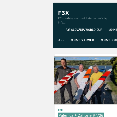
F3X
RC modely, svahové lietanie, súťaže,
info...
F3F SLOVAKIA WORLD CUP
2014
GRID VIEW
LIST VIEW
ALL
MOST VIEWED
MOST CO
F3F
Pálenica + Záhorie #4/26