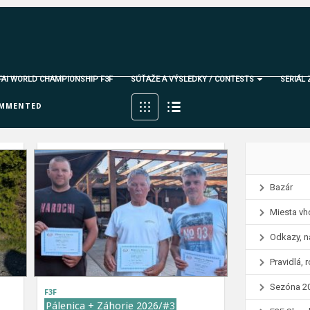
 FAI WORLD CHAMPIONSHIP F3F
SÚŤAŽE A VÝSLEDKY / CONTESTS
SERIÁL 
MMENTED
Bazár
Miesta vh
Odkazy, n
Pravidlá,
Sezóna 2
F3F
Pálenica + Záhorie 2026/#3