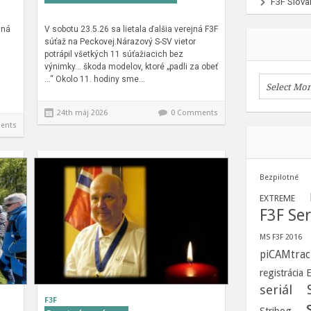
F3F Slova
jná
V sobotu 23.5.26 sa lietala ďalšia verejná F3F
súťaž na Peckovej.Nárazový S-SV vietor
potrápil všetkých 11 súťažiacich bez
výnimky… škoda modelov, ktoré „padli za obeť
…“ Okolo 11. hodiny sme…
24th máj 2026
0 Comments
ents
Bezpilotné
EXTREME
F3F Ser
MS F3F 2016
piCAMtrac
registrácia
seriál
F3F