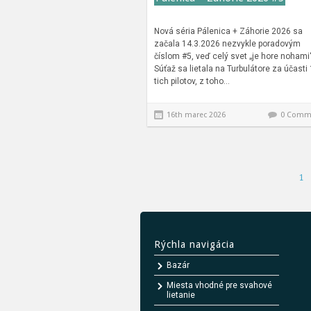
Nová séria Pálenica + Záhorie 2026 sa
začala 14.3.2026 nezvykle poradovým
číslom #5, veď celý svet „je hore noham
Súťaž sa lietala na Turbulátore za účasti 
tich pilotov, z toho…
16th marec 2026
0 Comm
1
Rýchla navigácia
Bazár
Miesta vhodné pre svahové
lietanie