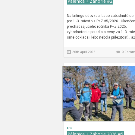
Pálenica + Záhorie #2
Na brífingu odovzdal Laco zabudnuté ce
pre 1.-3. miesto z PaZ #5/2026. Ukončen
prechádzajúceho ročníka P+Z 2025,
vyhodnotenie poradia a ceny za 1.-3. mi
sme odkladali lebo nebola príležitosť… a
26th apríl 2026
0 Comm
F3F
Pálenica + Záhorie 2026 #5