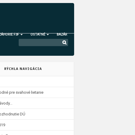
ZÁHORIE F3F
OSTATNÉ
BAZÁR
RÝCHLA NAVIGÁCIA
odné pre svahové lietanie
ávody...
 rozhodnutie DÚ
019