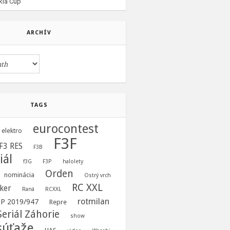
kia Cup
ARCHÍV
TAGS
eurocontest
elektro
F3F
F3 RES
F3B
iál
f3G
F3P
halolety
Orden
nominácia
Ostrý vrch
RC XXL
ker
Raná
RCXXL
rotmilan
 EP 2019/947
Repre
Seriál Záhorie
show
súťaže