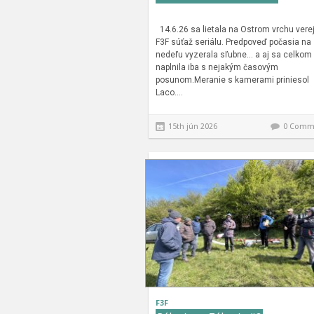
14.6.26 sa lietala na Ostrom vrchu vere
F3F súťaž seriálu. Predpoveď počasia na
nedeľu vyzerala sľubne… a aj sa celkom
naplnila iba s nejakým časovým
posunom.Meranie s kamerami priniesol
Laco….
15th jún 2026
0 Comm
F3F