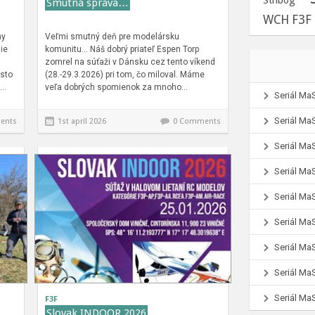
Stribog
Smutná správa…
WCH F3F
ny
Veľmi smutný deň pre modelársku
ie
komunitu… Náš dobrý priateľ Espen Torp
zomrel na súťaži v Dánsku cez tento víkend
esto
(28.-29.3.2026) pri tom, čo miloval. Máme
ž…
veľa dobrých spomienok za mnoho…
Seriál Ma
Seriál Ma
ents
1st apríl 2026
0 Comments
Seriál Ma
Seriál Ma
Seriál Ma
Seriál Ma
Seriál Ma
Seriál Ma
Seriál Ma
F3F
Slovak INDOOR 2026