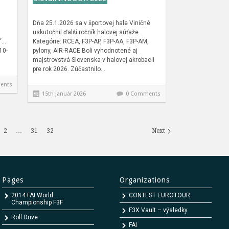
Dňa 25.1.2026 sa v športovej hale Viničné
uskutočnil ďalší ročník halovej súťaže.
i“…
Kategórie: RCEA, F3P-AP, F3P-AA, F3P-AM,
10-
pylony, AIR-RACE.Boli vyhodnotené aj
majstrovstvá Slovenska v halovej akrobacii
pre rok 2026. Zúčastnilo…
ents
15th január 2026
0 Comments
2
…
31
32
Next
Pages
Organizations
2014 FAI World
CONTEST EUROTOUR
Championship F3F
F3X Vault – výsledky
Roll Drive
FAI