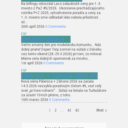
Na brífingu odovzdal Laco zabudnuté ceny pre 1.-3.
miesto z PaZ #5/2026. Ukončenie prechádzajúceho
ročníka P+Z 2025, vyhodnotenie poradia a ceny za
1.-3. miesto sme odkladali lebo nebola príležitosť…
až…
26th apríl 2026
0 Comments
F3F
Smutná správa…
Veľmi smutný deň pre modelársku komunitu… Náš
dobrý priateľ Espen Torp zomrel na súťaži v Dánsku
cez tento víkend (28.-29.3.2026) pri tom, čo miloval.
Máme veľa dobrých spomienok za mnoho…
1st apríl 2026
0 Comments
F3F
Pálenica + Záhorie 2026 #5
Nová séria Pálenica + Záhorie 2026 sa začala
14.3.2026 nezvykle poradovým číslom #5, veď celý
svet „je hore nohami“… Súťaž sa lietala na Turbulátore
za účasti 10-tich pilotov, z toho…
16th marec 2026
0 Comments
1
2
…
41
42
Next