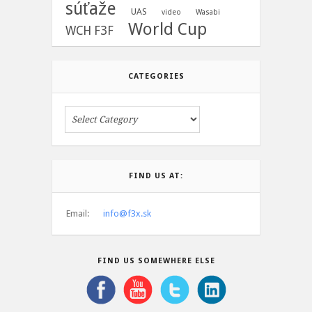
súťaže
UAS
video
Wasabi
World Cup
WCH F3F
CATEGORIES
FIND US AT:
Email:
info@f3x.sk
FIND US SOMEWHERE ELSE