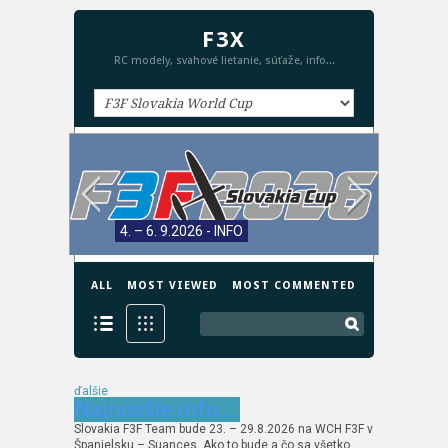
F3X
RC modely, svahové lietanie, súťaže, info...
4. – 6. 9.2026 - INFO
ALL
MOST VIEWED
MOST COMMENTED
ďalšie
Najnovšie info…
Slovakia F3F Team bude 23. – 29.8.2026 na WCH F3F v
Španielsku – Suances. Ako to bude a čo sa všetko