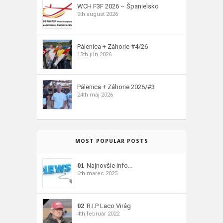
WCH F3F 2026 – Španielsko
9th august 2026
Pálenica + Záhorie #4/26
15th jún 2026
Pálenica + Záhorie 2026/#3
24th máj 2026
MOST POPULAR POSTS
01
Najnovšie info…
6th marec 2025
02
R.I.P Laco Virág
4th február 2022