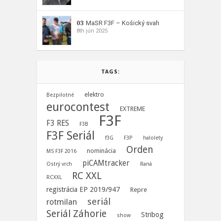
03
MaSR F3F – Košický svah
8th jún 2025
TAGS:
elektro
Bezpilotné
eurocontest
EXTREME
F3F
F3 RES
F3B
F3F Seriál
f3G
F3P
halolety
Orden
nominácia
MS F3F 2016
piCAMtracker
Ostrý vrch
Raná
RC XXL
RCXXL
registrácia EP 2019/947
Repre
seriál
rotmilan
Seriál Záhorie
Stribog
show