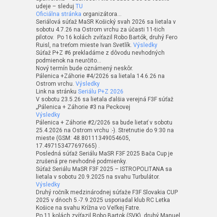
udeje – sleduj
TU
Oficiálna stránka
organizátora…
Seriálová súťaž MaSR Košický svah 2026 sa lietala v
sobotu 4.7.26 na Ostrom vrchu za účasti 11-tich
pilotov. Po 16 kolách zvíťazil Robo Bartók, druhý Fero
Ruisl, na treťom mieste Ivan Svetlík.
Výsledky
Súťaž P+Z #6 prekladáme z dôvodu nevhodných
podmienok na neurčito…
Nový termín bude oznámený neskôr.
Pálenica +Záhorie #4/2026 sa lietala 14.6.26 na
Ostrom vrchu.
Výsledky
Link na stránku
Seriálu P+Z 2026
V sobotu 23.5.26 sa lietala ďalšia verejná F3F súťaž
„Pálenica + Záhorie #3 na Peckovej
Výsledky
Pálenica + Záhorie #2/2026 sa bude lietať v sobotu
25.4.2026 na Ostrom vrchu :-). Stretnutie do 9:30 na
mieste (GSM: 48.80111349054605,
17.497153477697665) .
Posledná súťaž Seriálu MaSR F3F 2025 Bača Cup je
zrušená pre nevhodné podmienky.
Súťaž Seriálu MaSR F3F 2025 – ISTROPOLITANA sa
lietala v sobotu 20.9.2025 na svahu Turbulátor.
Výsledky
Druhý ročník medzinárodnej súťaže F3F Slovakia CUP
2025 v dňoch 5.-7.9.2025 usporiadal klub RC Letka
Košice na svahu Krížna vo Veľkej Fatre.
Po 11 kolách zvíťazil Robo Bartok (SVK), druhý Manuel