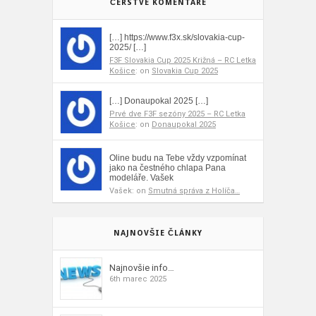
ČERSTVÉ KOMENTÁRE
[…] https://www.f3x.sk/slovakia-cup-
2025/ […]
F3F Slovakia Cup 2025 Križná – RC Letka
Košice
: on
Slovakia Cup 2025
[…] Donaupokal 2025 […]
Prvé dve F3F sezóny 2025 – RC Letka
Košice
: on
Donaupokal 2025
Oline budu na Tebe vždy vzpomínat
jako na čestného chlapa Pana
modeláře. Vašek
Vašek: on
Smutná správa z Holíča…
NAJNOVŠIE ČLÁNKY
Najnovšie info…
6th marec 2025