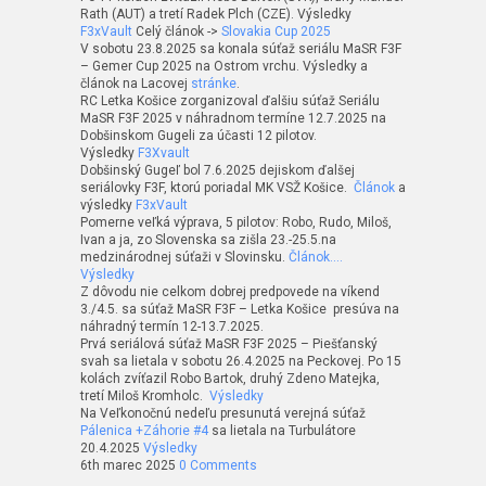
Rath (AUT) a tretí Radek Plch (CZE). Výsledky
F3xVault
Celý článok ->
Slovakia Cup 2025
V sobotu 23.8.2025 sa konala súťaž seriálu MaSR F3F
– Gemer Cup 2025 na Ostrom vrchu. Výsledky a
článok na Lacovej
stránke
.
RC Letka Košice zorganizoval ďalšiu súťaž Seriálu
MaSR F3F 2025 v náhradnom termíne 12.7.2025 na
Dobšinskom Gugeli za účasti 12 pilotov.
Výsledky
F3Xvault
Dobšinský Gugeľ bol 7.6.2025 dejiskom ďalšej
seriálovky F3F, ktorú poriadal MK VSŽ Košice.
Článok
a
výsledky
F3xVault
Pomerne veľká výprava, 5 pilotov: Robo, Rudo, Miloš,
Ivan a ja, zo Slovenska sa zišla 23.-25.5.na
medzinárodnej súťaži v Slovinsku.
Článok….
Výsledky
Z dôvodu nie celkom dobrej predpovede na víkend
3./4.5. sa súťaž MaSR F3F – Letka Košice presúva na
náhradný termín 12-13.7.2025.
Prvá seriálová súťaž MaSR F3F 2025 – Piešťanský
svah sa lietala v sobotu 26.4.2025 na Peckovej. Po 15
kolách zvíťazil Robo Bartok, druhý Zdeno Matejka,
tretí Miloš Kromholc.
Výsledky
Na Veľkonočnú nedeľu presunutá verejná súťaž
Pálenica +Záhorie #4
sa lietala na Turbulátore
20.4.2025
Výsledky
6th marec 2025
0 Comments