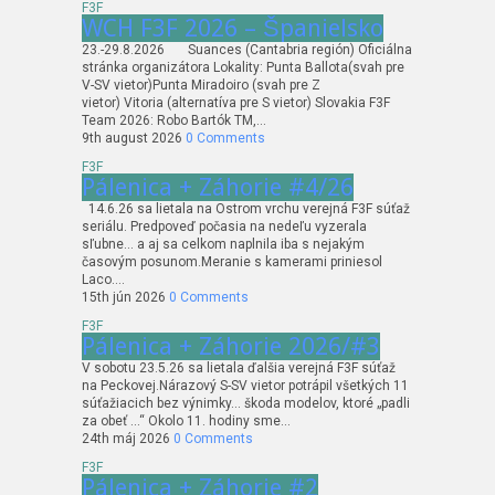
F3F
WCH F3F 2026 – Španielsko
23.-29.8.2026 Suances (Cantabria región) Oficiálna
stránka organizátora Lokality: Punta Ballota(svah pre
V-SV vietor)Punta Miradoiro (svah pre Z
vietor) Vitoria (alternatíva pre S vietor) Slovakia F3F
Team 2026: Robo Bartók TM,…
9th august 2026
0 Comments
F3F
Pálenica + Záhorie #4/26
14.6.26 sa lietala na Ostrom vrchu verejná F3F súťaž
seriálu. Predpoveď počasia na nedeľu vyzerala
sľubne… a aj sa celkom naplnila iba s nejakým
časovým posunom.Meranie s kamerami priniesol
Laco….
15th jún 2026
0 Comments
F3F
Pálenica + Záhorie 2026/#3
V sobotu 23.5.26 sa lietala ďalšia verejná F3F súťaž
na Peckovej.Nárazový S-SV vietor potrápil všetkých 11
súťažiacich bez výnimky… škoda modelov, ktoré „padli
za obeť …“ Okolo 11. hodiny sme…
24th máj 2026
0 Comments
F3F
Pálenica + Záhorie #2