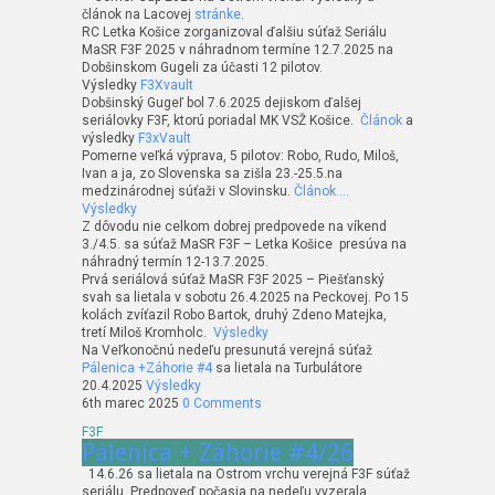
článok na Lacovej
stránke
.
RC Letka Košice zorganizoval ďalšiu súťaž Seriálu
MaSR F3F 2025 v náhradnom termíne 12.7.2025 na
Dobšinskom Gugeli za účasti 12 pilotov.
Výsledky
F3Xvault
Dobšinský Gugeľ bol 7.6.2025 dejiskom ďalšej
seriálovky F3F, ktorú poriadal MK VSŽ Košice.
Článok
a
výsledky
F3xVault
Pomerne veľká výprava, 5 pilotov: Robo, Rudo, Miloš,
Ivan a ja, zo Slovenska sa zišla 23.-25.5.na
medzinárodnej súťaži v Slovinsku.
Článok….
Výsledky
Z dôvodu nie celkom dobrej predpovede na víkend
3./4.5. sa súťaž MaSR F3F – Letka Košice presúva na
náhradný termín 12-13.7.2025.
Prvá seriálová súťaž MaSR F3F 2025 – Piešťanský
svah sa lietala v sobotu 26.4.2025 na Peckovej. Po 15
kolách zvíťazil Robo Bartok, druhý Zdeno Matejka,
tretí Miloš Kromholc.
Výsledky
Na Veľkonočnú nedeľu presunutá verejná súťaž
Pálenica +Záhorie #4
sa lietala na Turbulátore
20.4.2025
Výsledky
6th marec 2025
0 Comments
F3F
Pálenica + Záhorie #4/26
14.6.26 sa lietala na Ostrom vrchu verejná F3F súťaž
seriálu. Predpoveď počasia na nedeľu vyzerala