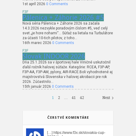
1st apríl 2026
0 Comments
F3F
Pálenica + Záhorie 2026 #5
Nová séria Pálenica + Záhorie 2026 sa začala
14.3.2026 nezvykle poradovým číslom #5, veď celý
svet „je hore nohami“… Súťaž sa lietala na Turbulátore
za účasti 10-tich pilotov, z toho…
16th marec 2026
0 Comments
F3F
Slovak INDOOR 2026
Dňa 25.1.2026 sa v športovej hale Viničné uskutočnil
ďalší ročník halovej súťaže. Kategórie: RCEA, F3P-AP,
F3P-AA, F3P-AM, pylony, AIR-RACE.Boli vyhodnotené aj
majstrovstvá Slovenska v halovej akrobacii pre rok
2026. Zúčastnilo…
15th január 2026
0 Comments
1
2
…
41
42
Next
ČERSTVÉ KOMENTÁRE
[…] https://www.f3x.sk/slovakia-cup-