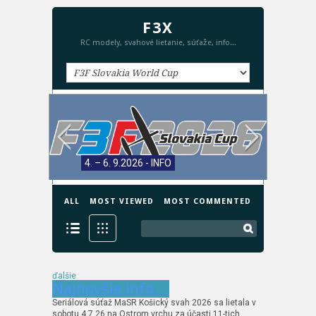
F3X
RC modely, svahové lietanie, súťaže, info...
4. – 6. 9.2026 - INFO
ALL
MOST VIEWED
MOST COMMENTED
ďalšie
Najnovšie info…
Seriálová súťaž MaSR Košický svah 2026 sa lietala v
sobotu 4.7.26 na Ostrom vrchu za účasti 11-tich