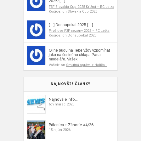
2025/ […]
F3F Slovakia Cup 2025 Križná – RC Letka
Košice
: on
Slovakia Cup 2025
[…] Donaupokal 2025 […]
Prvé dve F3F sezóny 2025 – RC Letka
Košice
: on
Donaupokal 2025
Oline budu na Tebe vždy vzpomínat
jako na čestného chlapa Pana
modeláře. Vašek
Vašek: on
Smutná správa z Holíča…
NAJNOVŠIE ČLÁNKY
Najnovšie info…
6th marec 2025
Pálenica + Záhorie #4/26
15th jún 2026