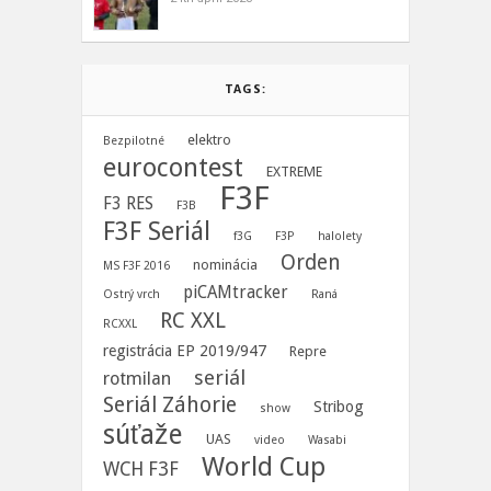
TAGS:
elektro
Bezpilotné
eurocontest
EXTREME
F3F
F3 RES
F3B
F3F Seriál
f3G
F3P
halolety
Orden
nominácia
MS F3F 2016
piCAMtracker
Ostrý vrch
Raná
RC XXL
RCXXL
registrácia EP 2019/947
Repre
seriál
rotmilan
Seriál Záhorie
Stribog
show
súťaže
UAS
video
Wasabi
World Cup
WCH F3F