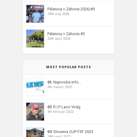
Pálenica + Záhorie 2026/#3
24th máj 2026
Pálenica + Záhorie #2
26th apríl 2026
MOST POPULAR POSTS
01
Najnovšie info…
6th marec 2025
02
R.I.P Laco Virág
4th február 2022
03
Slovenia CUP F3F 2023
24th apríl 2023