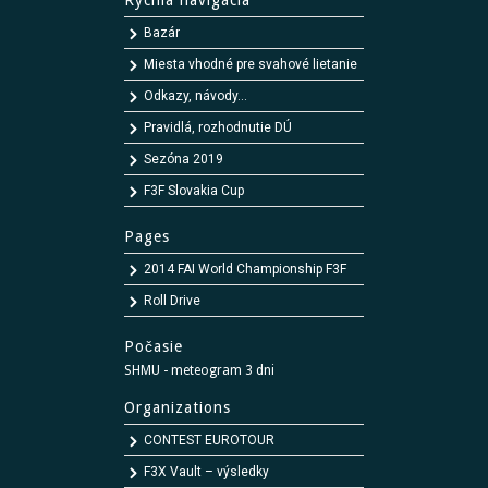
Rýchla navigácia
Bazár
Miesta vhodné pre svahové lietanie
Odkazy, návody...
Pravidlá, rozhodnutie DÚ
Sezóna 2019
F3F Slovakia Cup
Pages
2014 FAI World Championship F3F
Roll Drive
Počasie
SHMU - meteogram 3 dni
Organizations
CONTEST EUROTOUR
F3X Vault – výsledky