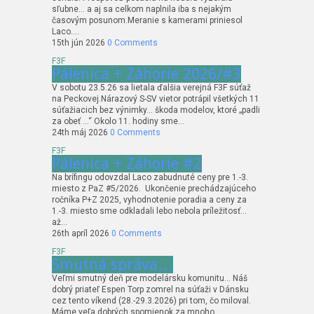
sľubne… a aj sa celkom naplnila iba s nejakým
časovým posunom.Meranie s kamerami priniesol
Laco….
15th jún 2026
0 Comments
F3F
Pálenica + Záhorie 2026/#3
V sobotu 23.5.26 sa lietala ďalšia verejná F3F súťaž
na Peckovej.Nárazový S-SV vietor potrápil všetkých 11
súťažiacich bez výnimky… škoda modelov, ktoré „padli
za obeť …“ Okolo 11. hodiny sme…
24th máj 2026
0 Comments
F3F
Pálenica + Záhorie #2
Na brífingu odovzdal Laco zabudnuté ceny pre 1.-3.
miesto z PaZ #5/2026. Ukončenie prechádzajúceho
ročníka P+Z 2025, vyhodnotenie poradia a ceny za
1.-3. miesto sme odkladali lebo nebola príležitosť…
až…
26th apríl 2026
0 Comments
F3F
Smutná správa…
Veľmi smutný deň pre modelársku komunitu… Náš
dobrý priateľ Espen Torp zomrel na súťaži v Dánsku
cez tento víkend (28.-29.3.2026) pri tom, čo miloval.
Máme veľa dobrých spomienok za mnoho…