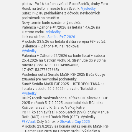
pilotov. Po 16 kolách zvíťazil Robo Bartók, druhý Fero
Ruisl, na treťom mieste Ivan Svetlík.
Výsledky
Súťaž P+Z #6 prekladáme z dôvodu nevhodných
podmienok na neurčito…
Nový termín bude oznámený neskôr.
Pálenica +Záhorie #4/2026 sa lietala 14.6.26 na
Ostrom vrchu.
Výsledky
Link na stránku
Seriálu P+Z 2026
V sobotu 23.5.26 sa lietala ďalšia verejná F3F súťaž
„Pálenica + Záhorie #3 na Peckovej
Výsledky
Pálenica + Záhorie #2/2026 sa bude lietať v sobotu
25.4.2026 na Ostrom vrchu :-). Stretnutie do 9:30 na
mieste (GSM: 48.80111349054605,
17.497153477697665) .
Posledná súťaž Seriálu MaSR F3F 2025 Bača Cup je
zrušená pre nevhodné podmienky.
Súťaž Seriálu MaSR F3F 2025 – ISTROPOLITANA sa
lietala v sobotu 20.9.2025 na svahu Turbulátor.
Výsledky
Druhý ročník medzinárodnej súťaže F3F Slovakia CUP
2025 v dňoch 5.-7.9.2025 usporiadal klub RC Letka
Košice na svahu Krížna vo Veľkej Fatre.
Po 11 kolách zvíťazil Robo Bartok (SVK), druhý Manuel
Rath (AUT) a tretí Radek Plch (CZE). Výsledky
F3xVault
Celý článok ->
Slovakia Cup 2025
V sobotu 23.8.2025 sa konala súťaž seriálu MaSR F3F
– Gemer Cup 2025 na Ostrom vrchu. Výsledky a