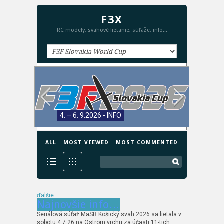
F3X
RC modely, svahové lietanie, súťaže, info...
4. – 6. 9.2026 - INFO
ALL
MOST VIEWED
MOST COMMENTED
ďalšie
Najnovšie info…
Seriálová súťaž MaSR Košický svah 2026 sa lietala v
sobotu 4.7.26 na Ostrom vrchu za účasti 11-tich