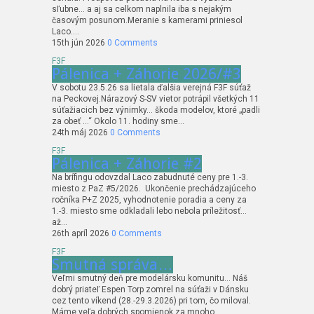
sľubne… a aj sa celkom naplnila iba s nejakým
časovým posunom.Meranie s kamerami priniesol
Laco….
15th jún 2026
0 Comments
F3F
Pálenica + Záhorie 2026/#3
V sobotu 23.5.26 sa lietala ďalšia verejná F3F súťaž
na Peckovej.Nárazový S-SV vietor potrápil všetkých 11
súťažiacich bez výnimky… škoda modelov, ktoré „padli
za obeť …“ Okolo 11. hodiny sme…
24th máj 2026
0 Comments
F3F
Pálenica + Záhorie #2
Na brífingu odovzdal Laco zabudnuté ceny pre 1.-3.
miesto z PaZ #5/2026. Ukončenie prechádzajúceho
ročníka P+Z 2025, vyhodnotenie poradia a ceny za
1.-3. miesto sme odkladali lebo nebola príležitosť…
až…
26th apríl 2026
0 Comments
F3F
Smutná správa…
Veľmi smutný deň pre modelársku komunitu… Náš
dobrý priateľ Espen Torp zomrel na súťaži v Dánsku
cez tento víkend (28.-29.3.2026) pri tom, čo miloval.
Máme veľa dobrých spomienok za mnoho…