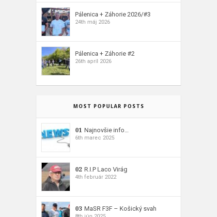
Pálenica + Záhorie 2026/#3
24th máj 2026
Pálenica + Záhorie #2
26th apríl 2026
MOST POPULAR POSTS
01
Najnovšie info…
6th marec 2025
02
R.I.P Laco Virág
4th február 2022
03
MaSR F3F – Košický svah
8th jún 2025