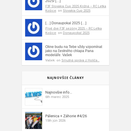
2025/ […]
F3F Slovakia Cup 2025 Križná – RC Letka
Košice
: on
Slovakia Cup 2025
[…] Donaupokal 2025 […]
Prvé dve F3F sezóny 2025 – RC Letka
Košice
: on
Donaupokal 2025
Oline budu na Tebe vždy vzpomínat
jako na čestného chlapa Pana
modeláře. Vašek
Vašek: on
Smutná správa z Holíča…
NAJNOVŠIE ČLÁNKY
Najnovšie info…
6th marec 2025
Pálenica + Záhorie #4/26
15th jún 2026