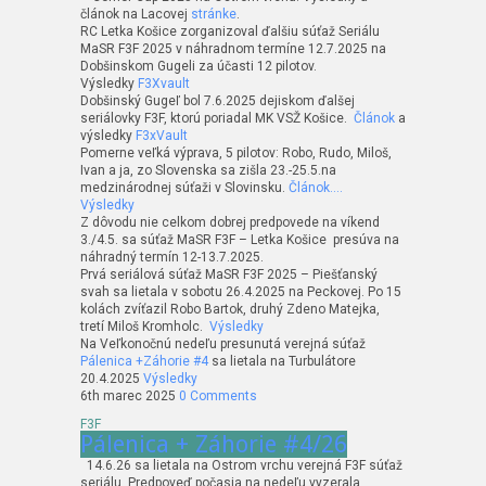
článok na Lacovej
stránke
.
RC Letka Košice zorganizoval ďalšiu súťaž Seriálu
MaSR F3F 2025 v náhradnom termíne 12.7.2025 na
Dobšinskom Gugeli za účasti 12 pilotov.
Výsledky
F3Xvault
Dobšinský Gugeľ bol 7.6.2025 dejiskom ďalšej
seriálovky F3F, ktorú poriadal MK VSŽ Košice.
Článok
a
výsledky
F3xVault
Pomerne veľká výprava, 5 pilotov: Robo, Rudo, Miloš,
Ivan a ja, zo Slovenska sa zišla 23.-25.5.na
medzinárodnej súťaži v Slovinsku.
Článok….
Výsledky
Z dôvodu nie celkom dobrej predpovede na víkend
3./4.5. sa súťaž MaSR F3F – Letka Košice presúva na
náhradný termín 12-13.7.2025.
Prvá seriálová súťaž MaSR F3F 2025 – Piešťanský
svah sa lietala v sobotu 26.4.2025 na Peckovej. Po 15
kolách zvíťazil Robo Bartok, druhý Zdeno Matejka,
tretí Miloš Kromholc.
Výsledky
Na Veľkonočnú nedeľu presunutá verejná súťaž
Pálenica +Záhorie #4
sa lietala na Turbulátore
20.4.2025
Výsledky
6th marec 2025
0 Comments
F3F
Pálenica + Záhorie #4/26
14.6.26 sa lietala na Ostrom vrchu verejná F3F súťaž
seriálu. Predpoveď počasia na nedeľu vyzerala