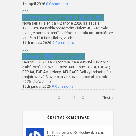
1st apríl 2026
0 Comments
F3F
Pálenica + Záhorie 2026 #5
Nová séria Pálenica + Záhorie 2026 sa začala
14.3.2026 nezvykle poradovým číslom #5, veď celý
svet „je hore nohami“… Súťaž sa lietala na Turbulátore
za účasti 10-tich pilotov, z toho…
16th marec 2026
0 Comments
F3F
Slovak INDOOR 2026
Dňa 25.1.2026 sa v športovej hale Viničné uskutočnil
ďalší ročník halovej súťaže. Kategórie: RCEA, F3P-AP,
F3P-AA, F3P-AM, pylony, AIR-RACE.Boli vyhodnotené aj
majstrovstvá Slovenska v halovej akrobacii pre rok
2026. Zúčastnilo…
15th január 2026
0 Comments
1
2
…
41
42
Next
ČERSTVÉ KOMENTÁRE
[…] https://www.f3x.sk/slovakia-cup-