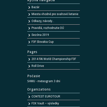
Rýchla navigácia
Bazár
Miesta vhodné pre svahové lietanie
Odkazy, návody...
Pravidlá, rozhodnutie DÚ
Sezóna 2019
F3F Slovakia Cup
Pages
2014 FAI World Championship F3F
Roll Drive
Počasie
SHMU - meteogram 3 dni
Organizations
CONTEST EUROTOUR
F3X Vault – výsledky