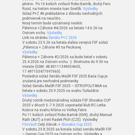
pilotov. Po 16 kolách zvíťazil Robo Bartók, druhý Fero
Ruisl, na treťom mieste Ivan Svetlík.
Výsledky
Súťaž P+Z #6 prekladáme z dôvodu nevhodných
podmienok na neurčito…
Nový termín bude oznámený neskôr.
Pálenica +Záhorie #4/2026 sa lietala 14.6.26 na
Ostrom vrchu.
Výsledky
Link na stránku
Seriálu P+Z 2026
V sobotu 23.5.26 sa lietala ďalšia verejná F3F súťaž
„Pálenica + Záhorie #3 na Peckovej
Výsledky
Pálenica + Záhorie #2/2026 sa bude lietať v sobotu
25.4.2026 na Ostrom vrchu :-). Stretnutie do 9:30 na
mieste (GSM: 48.80111349054605,
17.497153477697665) .
Posledná súťaž Seriálu MaSR F3F 2025 Bača Cup je
zrušená pre nevhodné podmienky.
Súťaž Seriálu MaSR F3F 2025 – ISTROPOLITANA sa
lietala v sobotu 20.9.2025 na svahu Turbulátor.
Výsledky
Druhý ročník medzinárodnej súťaže F3F Slovakia CUP
2025 v dňoch 5.-7.9.2025 usporiadal klub RC Letka
Košice na svahu Krížna vo Veľkej Fatre.
Po 11 kolách zvíťazil Robo Bartok (SVK), druhý Manuel
Rath (AUT) a tretí Radek Plch (CZE). Výsledky
F3xVault
Celý článok ->
Slovakia Cup 2025
V sobotu 23.8.2025 sa konala súťaž seriálu MaSR F3F
– Gemer Cup 2025 na Ostrom vrchu. Výsledky a